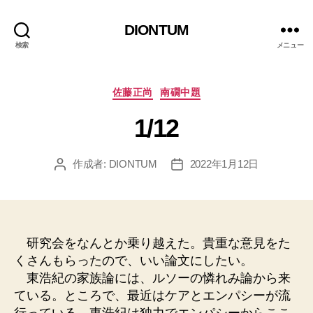
DIONTUM
検索
メニュー
カ
佐藤正尚
南礀中題
テ
1/12
ゴ
リ
ー
作成者:
DIONTUM
2022年1月12日
投
投
稿
稿
者
日
研究会をなんとか乗り越えた。貴重な意見をた
くさんもらったので、いい論文にしたい。
東浩紀の家族論には、ルソーの憐れみ論から来
ている。ところで、最近はケアとエンパシーが流
行っている。東浩紀は独力でエンパシーからここ