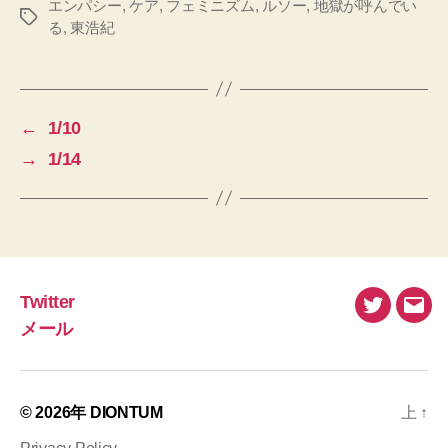
エンパシー
,
ケア
,
フェミニズム
,
ルソー
,
地獄が呼んでい
タ
る
,
東浩紀
グ
←
1/10
→
1/14
Twitter
Twitter
メ
メール
ー
ル
© 2026年
DIONTUM
上
↑