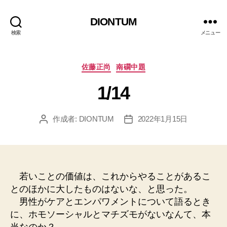
DIONTUM
検索
メニュー
カ
佐藤正尚
南礀中題
テ
1/14
ゴ
リ
ー
作成者:
DIONTUM
2022年1月15日
投
投
稿
稿
者
日
若いことの価値は、これからやることがあるこ
とのほかに大したものはないな、と思った。
男性がケアとエンパワメントについて語るとき
に、ホモソーシャルとマチズモがないなんて、本
当なのか？