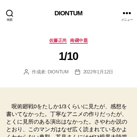
DIONTUM
検索
メニュー
カ
佐藤正尚
南礀中題
テ
1/10
ゴ
リ
ー
作成者:
DIONTUM
2022年1月12日
投
投
稿
稿
者
日
呪術廻戦0をたしか1/3くらいに見たが、感想を
書いてなかった。丁寧なアニメの作りだったが、
とくに見所のある演出はなかった。さやわか説の
とおり、このマンガはなぜ広く読まれているかよ
くわからない典型。芥見さんにはぜひ暗黒大陸篇