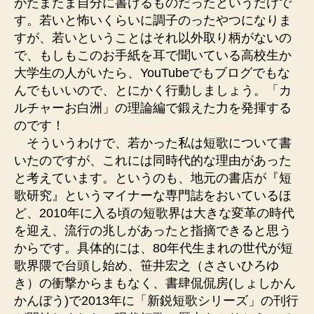
がたまたま自分に書けるものだったというだけで
す。若いと怖いくらいに調子のったやつになりま
すが、若いということはそれ以外取り柄がないの
で、もしもこのお手紙を耳で聞いている高校生か
大学生の人がいたら、YouTubeでもブログでもな
んでもいいので、とにかく行動しましょう。「カ
ルチャーお白洲」の理論編で鍛えた力を発揮する
のです！
そういうわけで、若かった私は短歌について書
いたのですが、これには同時代的な理由があった
と考えています。というのも、地元の書店が『短
歌研究』というマイナーな専門誌をおいているほ
ど、2010年に入る頃の短歌界は大きな変革の時代
を迎え、流行の兆しがあったと指摘できると思う
からです。具体的には、80年代生まれの世代が短
歌界隈で台頭し始め、笹井宏之（ささいひろゆ
き）の衝撃からまもなく、書肆侃侃房(しょしかん
かんぼう)で2013年に「新鋭短歌シリーズ」の刊行