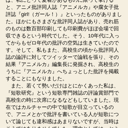
と、アニメ批評同人誌『アニメルカ』や腐女子批
評誌『girl!（ガール！）』といったものがありまし
た。ほかにもさまざな批評同人誌があり、売れ筋
のものは数百部印刷しても印刷費がほぼ会場で回
収できるという時代でした。そう、10年代に入っ
てからもゼロ年代の批評の空気は生きていたので
す。そして、私もまた、高校生の頃から批評同人
誌の論評に対してツイッターで論戦を張り、その
結果『アニメルカ』編集長に発掘され、高校生の
うちに『アニメルカ』へちょっとした批評を掲載
することにもなりました。
また、若くて勢いだけはとにかくあった私は、
『短歌研究』という短歌専門雑誌の評論賞部門で
高校生の時に次席になるなどもしていました。現
在ではカルチャーの中で短歌が目立っているの
で、アニメとかで批評を書いている人が短歌につ
いて論じても違和感はあまりないですが、当時は