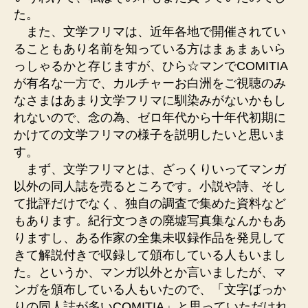
た。
また、文学フリマは、近年各地で開催されてい
ることもあり名前を知っている方はまぁまぁいら
っしゃるかと存じますが、ひら☆マンでCOMITIA
が有名な一方で、カルチャーお白洲をご視聴のみ
なさまはあまり文学フリマに馴染みがないかもし
れないので、念の為、ゼロ年代から十年代初期に
かけての文学フリマの様子を説明したいと思いま
す。
まず、文学フリマとは、ざっくりいってマンガ
以外の同人誌を売るところです。小説や詩、そし
て批評だけでなく、独自の調査で集めた資料など
もあります。紀行文つきの廃墟写真集なんかもあ
りますし、ある作家の全集未収録作品を発見して
きて解説付きで収録して頒布している人もいまし
た。というか、マンガ以外とか言いましたが、マ
ンガを頒布している人もいたので、「文字ばっか
りの同人誌が多いCOMITIA」と思っていただけれ