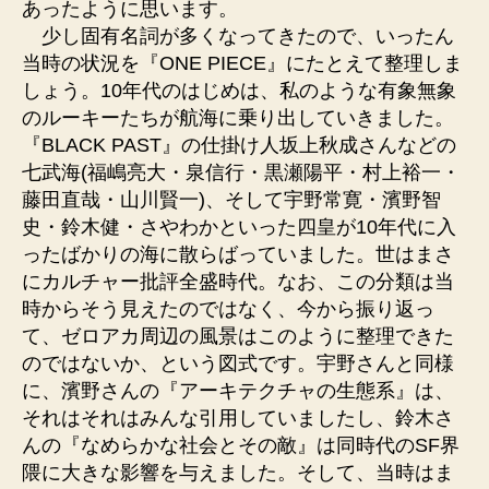
あったように思います。
少し固有名詞が多くなってきたので、いったん
当時の状況を『ONE PIECE』にたとえて整理しま
しょう。10年代のはじめは、私のような有象無象
のルーキーたちが航海に乗り出していきました。
『BLACK PAST』の仕掛け人坂上秋成さんなどの
七武海(福嶋亮大・泉信行・黒瀬陽平・村上裕一・
藤田直哉・山川賢一)、そして宇野常寛・濱野智
史・鈴木健・さやわかといった四皇が10年代に入
ったばかりの海に散らばっていました。世はまさ
にカルチャー批評全盛時代。なお、この分類は当
時からそう見えたのではなく、今から振り返っ
て、ゼロアカ周辺の風景はこのように整理できた
のではないか、という図式です。宇野さんと同様
に、濱野さんの『アーキテクチャの生態系』は、
それはそれはみんな引用していましたし、鈴木さ
んの『なめらかな社会とその敵』は同時代のSF界
隈に大きな影響を与えました。そして、当時はま