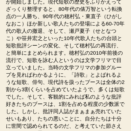
が開始しました。現代短歌の歴史をふりかえって
ざっくり整理すると、80年代の俵万智という転換
点の一人勝ち、90年代の穂村弘・東直子（ひがし
なおこ）ほか新しい歌人たちの登場による60-70年
代の歌人の撤退、そして、瀬戸夏子（せとなつ
こ）や笹井宏之といった10年代歌人たちの台頭と
短歌批評シーンの変化、そして穂村弘の再流行、
と簡単にまとめられます。穂村弘の2010年前後の
流行で、短歌を詠む人というのは文学フリマで目
立っていました。当時の文学フリマの参加グルー
プを見ればわかるように、「詩歌」とよばれるよ
うな短歌、俳句、現代詩を扱ったブースは全体の2
割から3割くらいを占めていたようで、多くは短歌
でした。そして、客観的にみれば私のような批評
好きたちのブースは、1割を占める程度の少数派で
した。しかし、批評同人誌がまぁまぁ売れていた
せいもあり、たちの悪いことに、自分たちは十分
に世間で認められてるのだ、と考えていた節さえ