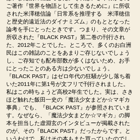
ご著作『世界を物語として生きるために』に所収
された米澤穂信論「日常系を推理する 米澤穂信
と歴史的遠近法のダイナミズム」のもととなった
論考を手にとったときです。つまり、その文章が
所収された『BLACK PAST』第二巻の刊行され
た、2012年ことでした。ところで、多くのお白洲
民はこの雑誌のことをあまりご存じないでしょう
し、ご存知でも配布部数が多くはないため、お手
にとったことのある方は少ないでしょう。
『BLACK PAST』はゼロ年代の狂騒が少し落ち着
いた2011年に第1号が文フリで刊行されました。
私はこの時ちょうど高校2年生でした。実は、さき
ほど触れた飯田一史の「魔法少女まどか☆マギカ
事典」でも、『BLACK PAST』が参照されていま
す。なぜなら、「魔法少女まどか☆マギカ」の脚
本を担当した虚淵玄のインタビューが掲載された
のが、その『BLACK PAST』だったからです。と
いうわけで、私はその本もまた買っていたのでし