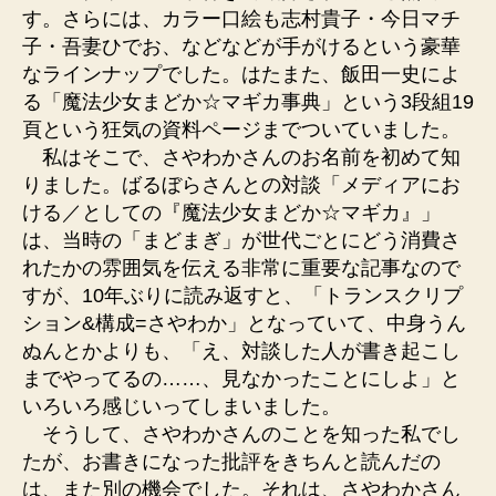
す。さらには、カラー口絵も志村貴子・今日マチ
子・吾妻ひでお、などなどが手がけるという豪華
なラインナップでした。はたまた、飯田一史によ
る「魔法少女まどか☆マギカ事典」という3段組19
頁という狂気の資料ページまでついていました。
私はそこで、さやわかさんのお名前を初めて知
りました。ばるぼらさんとの対談「メディアにお
ける／としての『魔法少女まどか☆マギカ』」
は、当時の「まどまぎ」が世代ごとにどう消費さ
れたかの雰囲気を伝える非常に重要な記事なので
すが、10年ぶりに読み返すと、「トランスクリプ
ション&構成=さやわか」となっていて、中身うん
ぬんとかよりも、「え、対談した人が書き起こし
までやってるの……、見なかったことにしよ」と
いろいろ感じいってしまいました。
そうして、さやわかさんのことを知った私でし
たが、お書きになった批評をきちんと読んだの
は、また別の機会でした。それは、さやわかさん