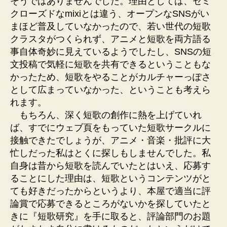
そうではありませんでした。理由としては、セミ
クローズドなmixiとは違う、オープンなSNSがい
まほど普及していなかったので、若い世代の短歌
クラスタがつくられず、アニメと短歌を両方語る
事自体奇妙に見えているようでしたし、SNSの短
文投稿で気軽に短歌を共有できるということもな
かったため、短歌をやることがカルチャーっぽさ
として広まっていなかった、ということも考えら
れます。
もちろん、深く短歌の創作に熱を上げていれ
ば、すでにウェブ頁をもっていた短歌サークルに
接触できたでしょうが、アニメ・音楽・批評に大
忙しだった私はとくに探しもしませんでした。私
自身は昔から短歌を読んでいたとはいえ、応募す
ることにした理由は、短歌というコンテンツがと
ても好きだったからというより、本屋で適当に評
論賞で応募できるところがないかを探していたと
きに『短歌研究』を手に取ると、評論部門のお題