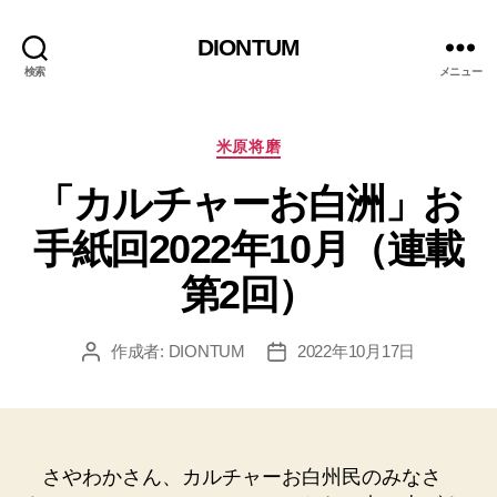
DIONTUM
検索
メニュー
カ
米原将磨
テ
「カルチャーお白洲」お
ゴ
リ
手紙回2022年10月（連載
ー
第2回）
作成者:
DIONTUM
2022年10月17日
投
投
稿
稿
者
日
さやわかさん、カルチャーお白州民のみなさ