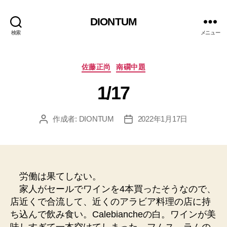
DIONTUM
検索
メニュー
カ
佐藤正尚
南礀中題
テ
1/17
ゴ
リ
ー
作成者:
DIONTUM
2022年1月17日
投
投
稿
稿
者
日
労働は果てしない。
家人がセールでワインを4本買ったそうなので、
店近くで合流して、近くのアラビア料理の店に持
ち込んで飲み食い。Calebiancheの白。ワインが美
味しすぎて一本空けてしまった。フムス、ラムの