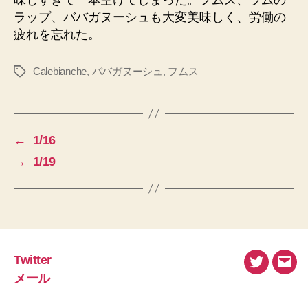
ラップ、ババガヌーシュも大変美味しく、労働の
疲れを忘れた。
Calebianche
,
ババガヌーシュ
,
フムス
タ
グ
←
1/16
→
1/19
Twitter
Twitter
メ
メール
ー
ル