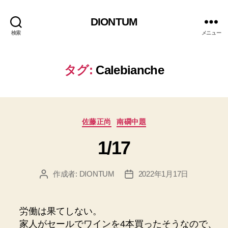
DIONTUM
検索
メニュー
タグ:
Calebianche
カ
佐藤正尚
南礀中題
テ
1/17
ゴ
リ
ー
作成者:
DIONTUM
2022年1月17日
投
投
稿
稿
者
日
労働は果てしない。
家人がセールでワインを4本買ったそうなので、