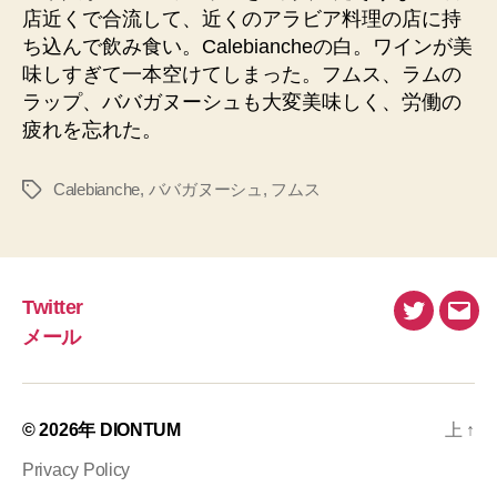
店近くで合流して、近くのアラビア料理の店に持
ち込んで飲み食い。Calebiancheの白。ワインが美
味しすぎて一本空けてしまった。フムス、ラムの
ラップ、ババガヌーシュも大変美味しく、労働の
疲れを忘れた。
Calebianche
,
ババガヌーシュ
,
フムス
タ
グ
Twitter
Twitter
メ
メール
ー
ル
© 2026年
DIONTUM
上
↑
Privacy Policy