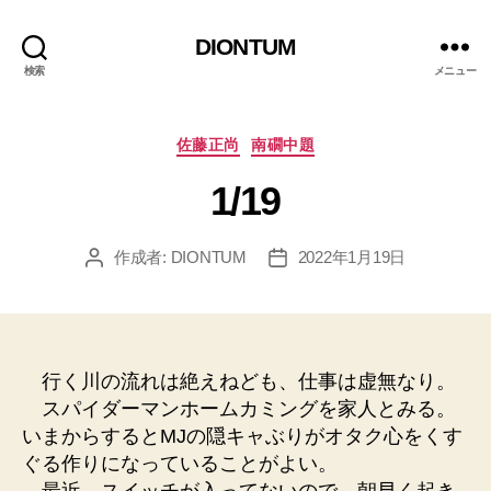
DIONTUM
検索
メニュー
カ
佐藤正尚
南礀中題
テ
1/19
ゴ
リ
ー
作成者:
DIONTUM
2022年1月19日
投
投
稿
稿
者
日
行く川の流れは絶えねども、仕事は虚無なり。
スパイダーマンホームカミングを家人とみる。
いまからするとMJの隠キャぶりがオタク心をくす
ぐる作りになっていることがよい。
最近、スイッチが入ってないので、朝早く起き