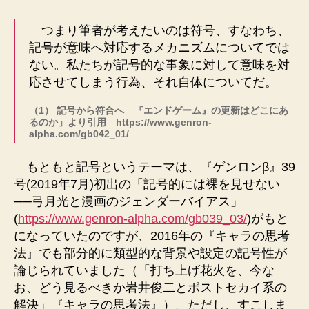
つまり筆者が考えたいのは符号、すなわち、
記号が意味へ対応するメカニズムについてでは
ない。私たちが記号的な事象に対して意味を対
応させてしまう行為、それ自体についてだ。
（1） 記号から符合へ 『エンドゲーム』の更新はどこにあ
るのか」より引用 https://www.genron-
alpha.com/gb042_01/
もともと記号というテーマは、『ゲンロンβ』39
号(2019年7月)初出の「記号的には裸を見せない
──弓月光と漫画のジェンダーバイアス」
(
https://www.genron-alpha.com/gb039_03/
)がもと
になっていたのですが、2016年の『キャラの思考
法』でも部分的に類型的な背景や設定の記号性が
論じられていました（「打ち上げ花火を、今な
お、どう見るべきか岩井俊二とポストセカイ系の
解決」『キャラの思考法』）。ただし、すこしま