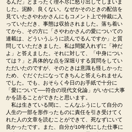
るんだ」とまったく理不尽に怒り出してしまいま
した。泥酔、良くない。なぜかそのときの配信を
見ていたさやわかさんにもコメント上で仲裁に入
っていただき、事態は収拾されました。落ち着い
てから、その方に「さやわかさんの愛についての
連載は、どういうふうに読んでるんですか」と質
問していただきました。私は間髪入れずに「神だ
よ」と答えました。それに対して、「中身につい
ては？」と具体的な点を深堀りする質問をしてい
ただいたのですが、そのときは意識も怪しかった
ため、ぐだぐたになってきちんと答えられません
でした。でも、おそらく今日のお手紙で十分に
「愛について──符合の現代文化論」がいかに大事
かを語ることができたと思います。
私は生きている間に、こんなふうにして自分の
人生の一部を形作ったものに責任を引き受けてく
れた人の文章を読むことができて、死なずにいて
良かったです。また、自分が10年代にした仕事に