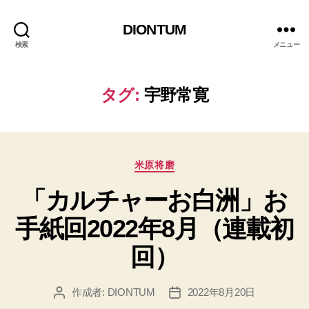
DIONTUM
検索
メニュー
タグ:
宇野常寛
カ
米原将磨
テ
「カルチャーお白洲」お
ゴ
リ
手紙回2022年8月（連載初
ー
回）
作成者:
DIONTUM
2022年8月20日
投
投
稿
稿