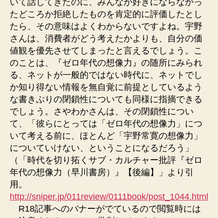
いて話してきたのに、みんなが好きにならなかっ
たどころか拒絶したものを肯定的に評価したとし
たら、その意味はよくわからないですよね。宇野
さんは、消費者がどう考えたかよりも、自分の価
値観を優先させてしまったと言えるでしょう。こ
のことは、『ゼロ年代の想像力』の随所にみられ
る、ネットが一般的ではない時代に、ネットでし
か知り得ない情報を無自覚に前提としているよう
な書きぶりの閉鎖性についても同様に指摘できる
でしょう。さやわかさんは、その閉鎖性につい
て、「彼らにとっては「ゼロ年代の想像力」につ
いて考える前に、ほとんど「宇野常寛の想像力」
についていけない、ということになるだろう」
（「時代を切り拓くサブ・カルチャー批評『ゼロ
年代の想像力（早川書房）』【後編】」より引
用。
http://sniper.jp/011review/0111book/post_1044.html
R18記事へのバナーがでているので閲覧時には