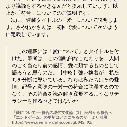
より議論をするべきなんだと提示しています。以
上が「符号」についてのご説明です。
次に、連載タイトルの「愛」について説明しま
す。さやわかさんは、初回で愛について次のよう
に定義しています。
この連載には「愛について」とタイトルを付
けた。筆者は、この偏執的なこだわりを、人間
のごく当たり前の感情、愛に類するものとして
語ろうと思うのだ。【中略】強い執着が、私た
ちを分断に導いている。ならば私たちはその愛
情、記号と意味の一対一の符合に耽溺するので
なく、その符合を読み解き変形するようなリテ
ラシーを作るべきではないか。
「愛について──符合の現代文化論（1） 記号から符合へ
『エンドゲーム』の更新はどこにあるのか」より引用
https://www.genron-alpha.com/gb042_01/