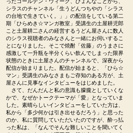
ったゴールデン・ウィーク、ひょんなことから、
シラスのチャンネル「生うどんつちやの「シラス
の台地で生きていく。」」の配信をしている第二
期「ひらめき☆マンガ教室」受講生の土屋耕児郎
こと土屋耕二さんの経営するうどん屋さんに数人
のシラス視聴者のみなさんと一緒にお伺いするこ
とになりました。そこで焼酎「佐藤」のうまさに
感激して一升瓶を半分くらい飲んでしまった限界
状態のときに土屋さんのチャンネルで、深夜から
配信が始まりました。配信が始まると、「ひら☆
マン」受講生のみなさまもご存知のある方が、土
屋さんに見事なインタビューをはじめました。
さて、だんだんと私の意識も朦朧としていくな
かで、なぜかトークテーマが「愛」となっていま
した。素晴らしいインタビューをしていた方は、
私から「多少何かは引き出せるだろう」と思った
のか、私に質問していただいたのですが、酔っ払
った私は、「なんでそんな難しいことを聞いてく