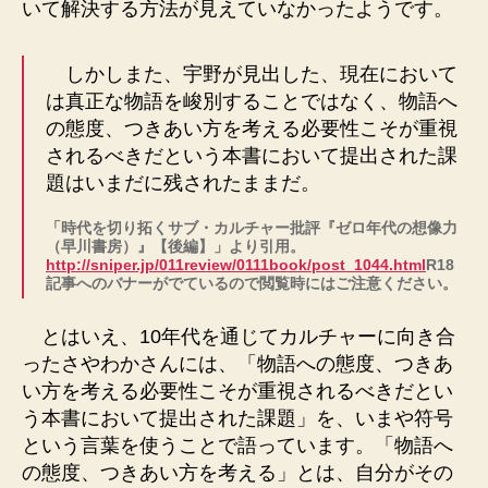
いて解決する方法が見えていなかったようです。
しかしまた、宇野が見出した、現在において
は真正な物語を峻別することではなく、物語へ
の態度、つきあい方を考える必要性こそが重視
されるべきだという本書において提出された課
題はいまだに残されたままだ。
「時代を切り拓くサブ・カルチャー批評『ゼロ年代の想像力
（早川書房）』【後編】」より引用。
http://sniper.jp/011review/0111book/post_1044.html
R18
記事へのバナーがでているので閲覧時にはご注意ください。
とはいえ、10年代を通じてカルチャーに向き合
ったさやわかさんには、「物語への態度、つきあ
い方を考える必要性こそが重視されるべきだとい
う本書において提出された課題」を、いまや符号
という言葉を使うことで語っています。「物語へ
の態度、つきあい方を考える」とは、自分がその