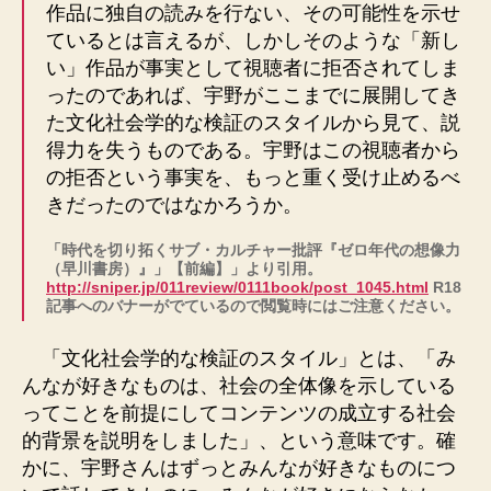
作品に独自の読みを行ない、その可能性を示せ
ているとは言えるが、しかしそのような「新し
い」作品が事実として視聴者に拒否されてしま
ったのであれば、宇野がここまでに展開してき
た文化社会学的な検証のスタイルから見て、説
得力を失うものである。宇野はこの視聴者から
の拒否という事実を、もっと重く受け止めるべ
きだったのではなかろうか。
「時代を切り拓くサブ・カルチャー批評『ゼロ年代の想像力
（早川書房）』」【前編】」より引用。
http://sniper.jp/011review/0111book/post_1045.html
R18
記事へのバナーがでているので閲覧時にはご注意ください。
「文化社会学的な検証のスタイル」とは、「み
んなが好きなものは、社会の全体像を示している
ってことを前提にしてコンテンツの成立する社会
的背景を説明をしました」、という意味です。確
かに、宇野さんはずっとみんなが好きなものにつ