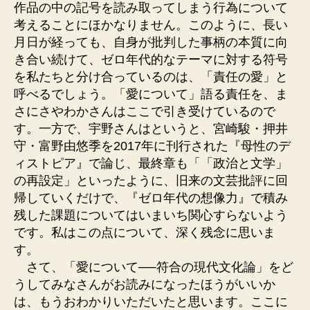
作品の中の記号を読み取ってしまう行為について
考えることにほかなりません。このように、長い
月日が経っても、自身が批判した事柄の本質に向
き合い続けて、ゼロ年代的なテーマに対する符号
を私たちと分け合っているのは、「責任の愛」と
呼べるでしょう。「愛について」語る責任を、ま
さにさやわかさんはここで引き受けているので
す。一方で、宇野さんはというと、宮崎駿・押井
守・富野由悠季を2017年に刊行された『母性のデ
ィストピア』で論じ、最終章も「「政治と文学」
の再設定」といったように、旧来の文芸批評に回
帰していくだけで、『ゼロ年代の想像力』で積み
残した課題についてはいまいち関心すらないよう
です。私はこの点について、深く残念に思いま
す。
さて、「愛について──符合の現代文化論」をど
うしてみなさんがお読みになったほうがいいか
は、もうおわかりいただいたと思います。ここに