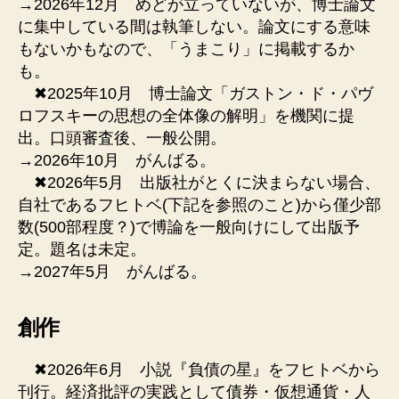
→2026年12月 めどが立っていないが、博士論文
に集中している間は執筆しない。論文にする意味
もないかもなので、「うまこり」に掲載するか
も。
✖︎2025年10月 博士論文「ガストン・ド・パヴ
ロフスキーの思想の全体像の解明」を機関に提
出。口頭審査後、一般公開。
→2026年10月 がんばる。
✖︎2026年5月 出版社がとくに決まらない場合、
自社であるフヒトベ(下記を参照のこと)から僅少部
数(500部程度？)で博論を一般向けにして出版予
定。題名は未定。
→2027年5月 がんばる。
創作
✖︎2026年6月 小説『負債の星』をフヒトベから
刊行。経済批評の実践として債券・仮想通貨・人