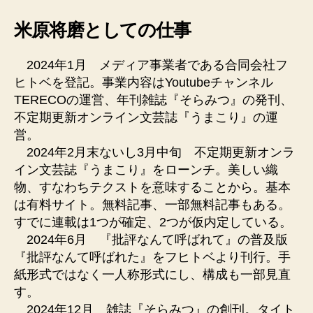
米原将磨としての仕事
2024年1月 メディア事業者である合同会社フ
ヒトベを登記。事業内容はYoutubeチャンネル
TERECOの運営、年刊雑誌『そらみつ』の発刊、
不定期更新オンライン文芸誌『うまこり』の運
営。
2024年2月末ないし3月中旬 不定期更新オンラ
イン文芸誌『うまこり』をローンチ。美しい織
物、すなわちテクストを意味することから。基本
は有料サイト。無料記事、一部無料記事もある。
すでに連載は1つが確定、2つが仮内定している。
2024年6月 『批評なんて呼ばれて』の普及版
『批評なんて呼ばれた』をフヒトベより刊行。手
紙形式ではなく一人称形式にし、構成も一部見直
す。
2024年12月 雑誌『そらみつ』の創刊。タイト