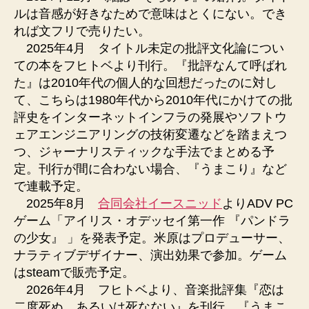
ルは音感が好きなためで意味はとくにない。でき
れば文フリで売りたい。
2025年4月 タイトル未定の批評文化論につい
ての本をフヒトベより刊行。『批評なんて呼ばれ
た』は2010年代の個人的な回想だったのに対し
て、こちらは1980年代から2010年代にかけての批
評史をインターネットインフラの発展やソフトウ
ェアエンジニアリングの技術変遷などを踏まえつ
つ、ジャーナリスティックな手法でまとめる予
定。刊行が間に合わない場合、『うまこり』など
で連載予定。
2025年8月
合同会社イースニッド
よりADV PC
ゲーム「アイリス・オデッセイ第一作 『パンドラ
の少女』 」を発表予定。米原はプロデューサー、
ナラティブデザイナー、演出効果で参加。ゲーム
はsteamで販売予定。
2026年4月 フヒトベより、音楽批評集『恋は
二度死ぬ、あるいは死なない』を刊行。『うまこ