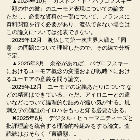
▲2024年10月 ガストン・ド・パヴロフスキー
『額の中の皺』のユーモア表現についての論文。
ただし、必要な資料の一部について、フランスに
資料閲覧を行く必要があり、渡仏できない場合は
この論文については発表できない。
→2025年12月 渡仏して第一次世界大戦と「同
意」の問題について理解したので、その線で分析
予定。
▲2025年3月 余裕があれば、パヴロフスキー
におけるユーモア概念の変遷および戦時下におけ
るユーモアの意義を問う論文。
→2025年12月 ユーモアの定義あたりについてな
どの精査はできている。ただ、アイロニーとの違
いなどについて論理的な詰めが緩い気がする。風
刺文学の論証のイロハをもっと知る必要がある。
✖︎2025年6月 デジタル・ヒューマニティーズと
批評理論を統合する理論的枠組みをする論文。査
読誌はおそらく『言語態』。