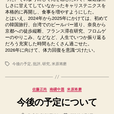
しさに甘えてしていなかったキャリステニクスを
本格的に再開し、食事を増やすようにした。
とはいえ、2024年から2025年にかけては、初めて
の韓国旅行、台湾でのビールバー巡り、奈良から
京都への徒歩縦断、フランス滞在研究、フロムゲ
ーのやりこみ、などなど、人生でいつか振り返る
だろう充実した時間もたくさん過ごせた。
2026年に向けて、体力回復を意識づけたい。
今後の予定
,
批評
,
研究
,
米原将磨
タ
グ
カ
佐藤正尚
南礀中題
米原将磨
テ
今後の予定について
ゴ
リ
ー