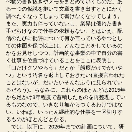
べ物の書き抜きやメモをまとめていくものだ。あ
る一つの仮説を抱いて文章を書き出すととにかく
調べたくなってしまって書けなくなってしまう。
また、実力も伴っていないし、業界は優れた書き
手だらけなので仕事の依頼もない。とはいえ、配
信のたびに批評について何か言っているやつとし
ての体面を保つ以上は、どんなことをしているの
かをお見せしつつ、計画的な事業の中で自分の書
く仕事を位置づけていることをここに表明し、
「口だけクソやろう」だとか「態度だけでかいや
つ」という汚名を返上しておきたい(直接言われた
ことはないが、だいたいそんなふうに見られてい
るだろう)。ちなみに、これらのほとんどは2015年
から足かけ8年程度で蓄積したものを再整理してい
るものなので、いきなり無からつくるわけではな
い。いわば、いったん継続的な仕事を一区切りす
るものがほとんどとなる。
では、以下に、2026年までの計画について、研