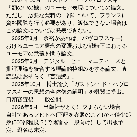
2024年10月 ガストン・ド・パヴロフスキー
『額の中の皺』のユーモア表現についての論文。
ただし、必要な資料の一部について、フランスに
資料閲覧を行く必要があり、渡仏できない場合は
この論文については発表できない。
2025年3月 余裕があれば、パヴロフスキーに
おけるユーモア概念の変遷および戦時下における
ユーモアの意義を問う論文。
2025年6月 デジタル・ヒューマニティーズと
批評理論を統合する理論的枠組みをする論文。査
読誌はおそらく『言語態』。
2025年10月 博士論文「ガストン・ド・パヴロ
フスキーの思想の全体像の解明」を機関に提出。
口頭審査後、一般公開。
2026年5月 出版社がとくに決まらない場合、
自社であるフヒトベ(下記を参照のこと)から僅少部
数(500部程度？)で博論を一般向けにして出版予
定。題名は未定。