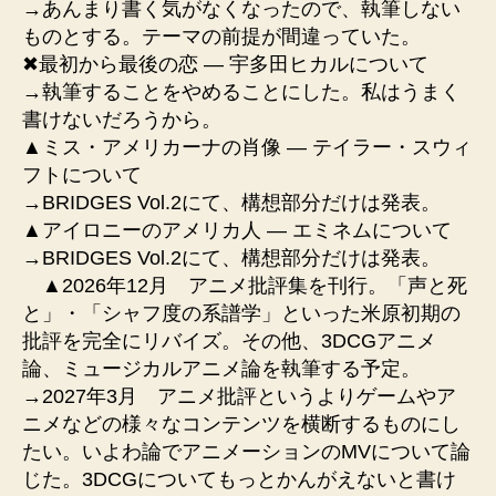
→あんまり書く気がなくなったので、執筆しない
ものとする。テーマの前提が間違っていた。
✖︎最初から最後の恋 ― 宇多田ヒカルについて
→執筆することをやめることにした。私はうまく
書けないだろうから。
▲ミス・アメリカーナの肖像 ― テイラー・スウィ
フトについて
→BRIDGES Vol.2にて、構想部分だけは発表。
▲アイロニーのアメリカ人 ― エミネムについて
→BRIDGES Vol.2にて、構想部分だけは発表。
▲2026年12月 アニメ批評集を刊行。「声と死
と」・「シャフ度の系譜学」といった米原初期の
批評を完全にリバイズ。その他、3DCGアニメ
論、ミュージカルアニメ論を執筆する予定。
→2027年3月 アニメ批評というよりゲームやア
ニメなどの様々なコンテンツを横断するものにし
たい。いよわ論でアニメーションのMVについて論
じた。3DCGについてもっとかんがえないと書け