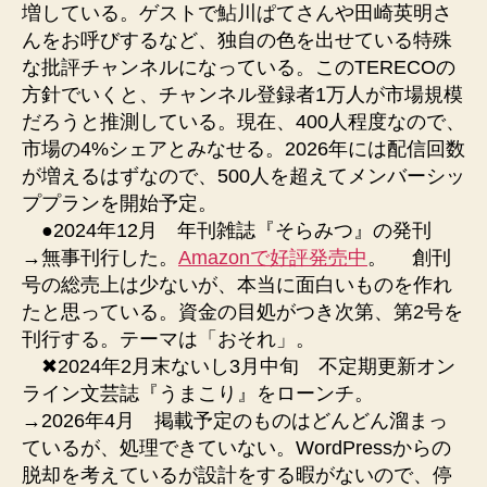
増している。ゲストで鮎川ぱてさんや田崎英明さ
んをお呼びするなど、独自の色を出せている特殊
な批評チャンネルになっている。このTERECOの
方針でいくと、チャンネル登録者1万人が市場規模
だろうと推測している。現在、400人程度なので、
市場の4%シェアとみなせる。2026年には配信回数
が増えるはずなので、500人を超えてメンバーシッ
ププランを開始予定。
●2024年12月 年刊雑誌『そらみつ』の発刊
→無事刊行した。
Amazonで好評発売中
。 創刊
号の総売上は少ないが、本当に面白いものを作れ
たと思っている。資金の目処がつき次第、第2号を
刊行する。テーマは「おそれ」。
✖︎2024年2月末ないし3月中旬 不定期更新オン
ライン文芸誌『うまこり』をローンチ。
→2026年4月 掲載予定のものはどんどん溜まっ
ているが、処理できていない。WordPressからの
脱却を考えているが設計をする暇がないので、停