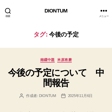
DIONTUM
検索
メニュー
タグ:
今後の予定
カ
南礀中題
米原将磨
テ
今後の予定について 中
ゴ
リ
間報告
ー
作成者:
DIONTUM
2025年11月6日
投
投
稿
稿
者
日