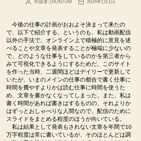
作成者:
DIONTUM
2024年1月1日
投
投
稿
稿
者
日
今後の仕事の計画がおおよそ決まって来たの
で、以下で紹介する。というのも、私は動画配信
以外の手法で、オンライン上で積極的に意見を述
べることや文章を発表することが極端に少ないの
で、どのような仕事をしているのかを第三者から
みて可視化できるようにするためだ。このサイト
を作った当時、二週間ほどはデイリーで更新して
いたが、いまのメインの仕事の都合で書く仕事に
時間を費やすよりかは読む仕事に時間を使うた
め、文章を書かなくなってしまった。また、私は
書く時間があれば書きはするものの、それよりか
はずっとおしゃべりな人間なので、配信のために
スライドをまとめる程度のほうが向いている。
私は結果として発表もされない文章を年間で10
万字程度は常に書いているが、そのほとんどは調