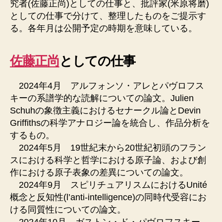
究者(佐藤正尚)としての仕事と、批評家(米原将磨)
としての仕事で分けて、整理したものをご提示す
る。各年月は公開予定の時期を意味している。
佐藤正尚
としての仕事
2024年4月 アルフォンソ・アレとパヴロフス
キーの系譜学的な読解についての論文。Julien
Schuhの象徴主義におけるセナークル論とDevin
Griffithsの科学アナロジー論を統合し、作品分析を
するもの。
2024年5月 19世紀末から20世紀初頭のフラン
スにおける科学と哲学における原子論、および創
作における原子表象の差異についての論文。
2024年9月 スピリチュアリスムにおけるUnité
概念と反知性(l’anti-intelligence)の同時代受容にお
ける同質性についての論文。