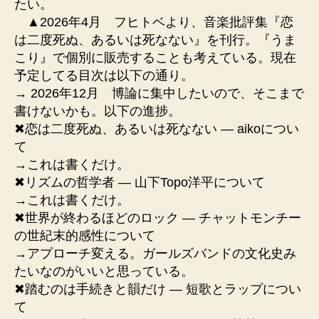
たい。
▲2026年4月 フヒトベより、音楽批評集『恋
は二度死ぬ、あるいは死なない』を刊行。『うま
こり』で個別に販売することも考えている。現在
予定してる目次は以下の通り。
→ 2026年12月 博論に集中したいので、そこまで
書けないかも。以下の進捗。
✖︎恋は二度死ぬ、あるいは死なない ― aikoについ
て
→これは書くだけ。
✖︎リズムの哲学者 ― 山下Topo洋平について
→これは書くだけ。
✖︎世界が終わるほどのロック ― チャットモンチー
の世紀末的感性について
→アプローチ変える。ガールズバンドの文化史み
たいなのがいいと思っている。
✖︎踏むのは手続きと韻だけ ― 短歌とラップについ
て