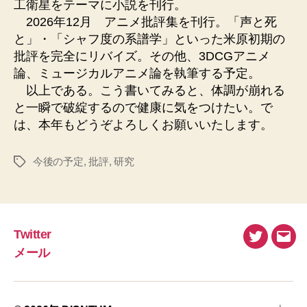
工衛星をテーマに小説を刊行。
2026年12月 アニメ批評集を刊行。「声と死
と」・「シャフ度の系譜学」といった米原初期の
批評を完全にリバイズ。その他、3DCGアニメ
論、ミュージカルアニメ論を執筆する予定。
以上である。こう書いてみると、体調が崩れる
と一瞬で破綻するので健康に気をつけたい。で
は、本年もどうぞよろしくお願いいたします。
今後の予定
,
批評
,
研究
タ
グ
Twitter
Twitter
メ
メール
ー
ル