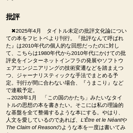
批評
✖︎2025年4月 タイトル未定の批評文化論につい
ての本をフヒトベより刊行。『批評なんて呼ばれ
た』は2010年代の個人的な回想だったのに対し
て、こちらは1980年代から2010年代にかけての批
評史をインターネットインフラの発展やソフトウ
ェアエンジニアリングの技術変遷などを踏まえつ
つ、ジャーナリスティックな手法でまとめる予
定。刊行が間に合わない場合、『うまこり』など
で連載予定。
→2028年1月 「この国のかたち」みたいなタイ
トルの思想の本を書きたい。そこには私の理論的
な基盤を全て整備するような本にする。やはり、
人文を愛しているのであれば、
L’Être et le Néant
や
The Claim of Reason
のような本を一度は書いてみ