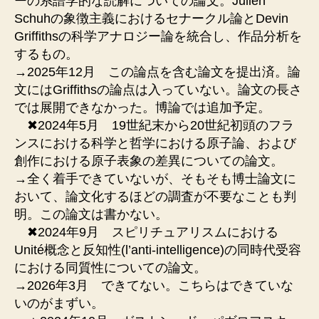
ーの系譜学的な読解についての論文。Julien
Schuhの象徴主義におけるセナークル論とDevin
Griffithsの科学アナロジー論を統合し、作品分析を
するもの。
→2025年12月 この論点を含む論文を提出済。論
文にはGriffithsの論点は入っていない。論文の長さ
では展開できなかった。博論では追加予定。
✖︎2024年5月 19世紀末から20世紀初頭のフラ
ンスにおける科学と哲学における原子論、および
創作における原子表象の差異についての論文。
→全く着手できていないが、そもそも博士論文に
おいて、論文化するほどの調査が不要なことも判
明。この論文は書かない。
✖︎2024年9月 スピリチュアリスムにおける
Unité概念と反知性(l’anti-intelligence)の同時代受容
における同質性についての論文。
→2026年3月 できてない。こちらはできていな
いのがまずい。