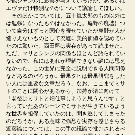
や他ジャンルに影響を与えていったか、あるいは
エヴァだけ特別なのかについて議論してほしい。
そのほかについては、五十嵐太郎のもの以外に
は勉強になったものはなかった。庵野の廃墟につ
いて自分はずっと関心を寄せていたが庵野が人が
造りえないものとして廃墟に美的価値を認めてい
たのに驚いた。西田藍は実存があって読ませた。
ただ、マリとシンジの関係もほとんど語られてい
ないので、私にはあれが理解できない謎には思え
なかった。この世界に完全に説明できる人間関係
などあるのだろうか。最果タヒは最果研究をした
い人には重要な文章だろう。なお、ここまでミサ
トのことに関心があるから、加持が渚に向けて
「老後はミサトと畑仕事しようと思うんです」と
言っていたあのシーンでミサトが生きているよう
な世界を担保していたのは、聞き逃してしまった
のだろうか。ある意味で強烈な実存を感じさらる
近藤論については、この手の議論で批判されるべ