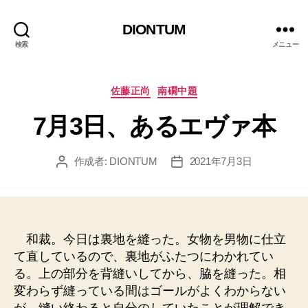
DIONTUM
検索
メニュー
カ
佐藤正尚
南礀中題
テ
7月3日、あるエヴァ本
ゴ
リ
ー
作成者:
DIONTUM
2021年7月3日
投
投
稿
稿
者
日
和裁。今日は裏地を縫った。女物を男物に仕立
て直しているので、裏地がふたつにわかれてい
る。上の部分を背縫いしてから、脇を縫った。相
変わらず縫っている間はゴールがよくわからない
が、縫い終わると自分のしていたことが理解でき