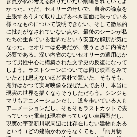
き点が私の考える限りだいたい網羅されていてよ
かった。ただ、セオリーのせいで、自身の論点を
主張するうえで取り上げるべき画面に映っている
様々なものについて説明できない、そして徹底的
に批判がなされていない点や、最後のシーンが私
たちの生きている世界だという安直な解釈が気に
なった。セオリーは必要だが、使うときに内省が
必要である。深い内省のないセオリーの適用はか
つて男性中心に構築された文学史の反復になって
しまう。ラストシーンについては同じ映画をみて
いたとは思えないほど素朴で驚いた。そもそも、
庵野はかつて実写映像を混ぜた人であり、本当に
現実の世界を描くならそうしただろう。シンジも
マリもアニメーションだし、道を歩いている人も
アニメーションだし、そもそもラストカットで去
っていった電車は現在走っていない車両型だし、
現実の宇部新川駅周辺には存在しない建物もある
という（どの建物かわからなくても、『雨月物