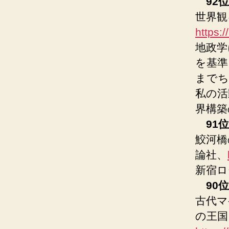
92位
世界観
https:
地政学
を基準
までち
私の活
界構築
91位
鮫河橋
論社、
新宿ロ
90位
古代マ
の王国