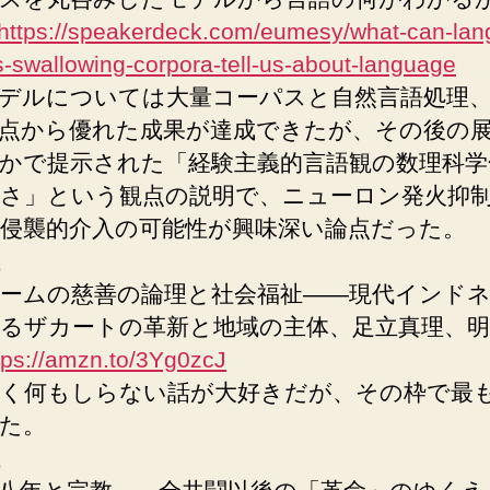
https://speakerdeck.com/eumesy/what-can-lan
-swallowing-corpora-tell-us-about-language
デルについては大量コーパスと自然言語処理
点から優れた成果が達成できたが、その後の
かで提示された「経験主義的言語観の数理科学
さ」という観点の説明で、ニューロン発火抑
侵襲的介入の可能性が興味深い論点だった。
ームの慈善の論理と社会福祉――現代インド
るザカートの革新と地域の主体、足立真理、明
tps://amzn.to/3Yg0zcJ
く何もしらない話が大好きだが、その枠で最
た。