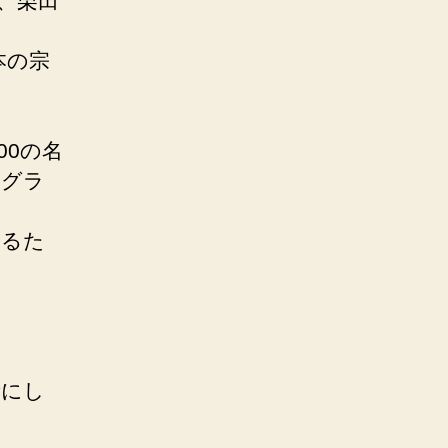
、栗田
本の宗
00の名
、グラ
するた
考にし