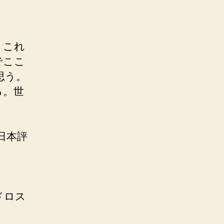
、これ
でここ
思う。
る。世
日本評
。
ドロス