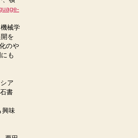
guage-
、機械学
展開を
化のや
制にも
ネシア
石書
も興味