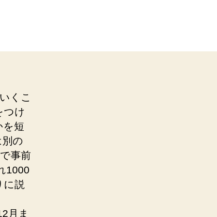
でいくこ
をつけ
かを短
は別の
sで事前
000
りに説
12月ま