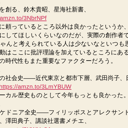
を創る、鈴木貴昭、星海社新書、
//amzn.to/3NbrNPf
に頼っているところ以外は良かったというか
にしてほしいくらいなのだが、実際の創作者
ゃんと考えられている人は少ないなといつも
動はここに批評理論を加えているところにあ
の時代性もまた重要なファクターだろう。
の社会史――近代東京と都市下層、武田尚子、
https://amzn.to/3LmYBUW
ーカル歴史ものとして今年もっとも良かった
ケドニア全史――フィリッポスとアレクサン
、澤田典子、講談社選書メチエ、