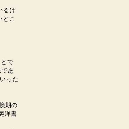
いるけ
いとこ
ことで
果であ
といった
換期の
晃洋書