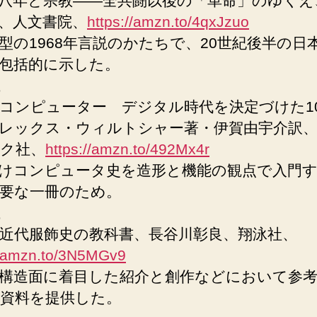
八年と宗教——全共闘以後の「革命」のゆくえ
、人文書院、
https://amzn.to/4qxJzuo
型の1968年言説のかたちで、20世紀後半の日
包括的に示した。
コンピューター デジタル時代を決定づけた1
レックス・ウィルトシャー著・伊賀由宇介訳
ク社、
https://amzn.to/492Mx4r
けコンピュータ史を造形と機能の観点で入門
要な一冊のため。
近代服飾史の教科書、長谷川彰良、翔泳社、
//amzn.to/3N5MGv9
構造面に着目した紹介と創作などにおいて参
資料を提供した。