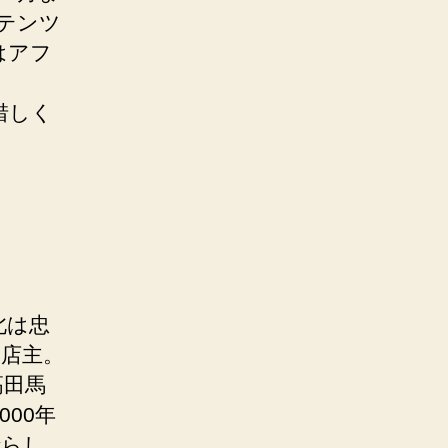
ンテンツ
はアフ
惜しく
北は忠
の店主。
高田馬
00年
晴らし