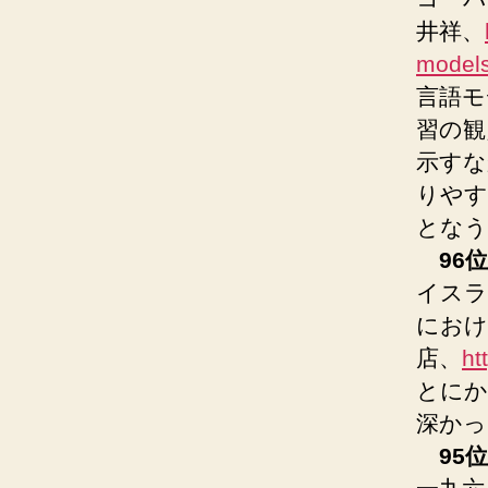
井祥、
models
言語モ
習の観
示すな
りやす
となう
96位
イスラ
におけ
店、
ht
とにか
深かっ
95位