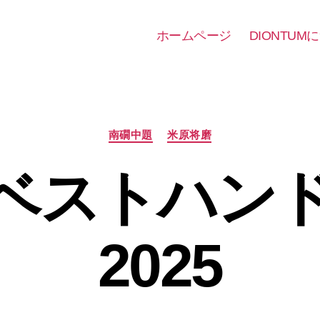
ホームページ
DIONTUM
カ
南礀中題
米原将磨
テ
ゴ
ベストハン
リ
ー
2025