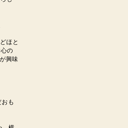
、
などほと
中心の
が興味
だおも
か、横