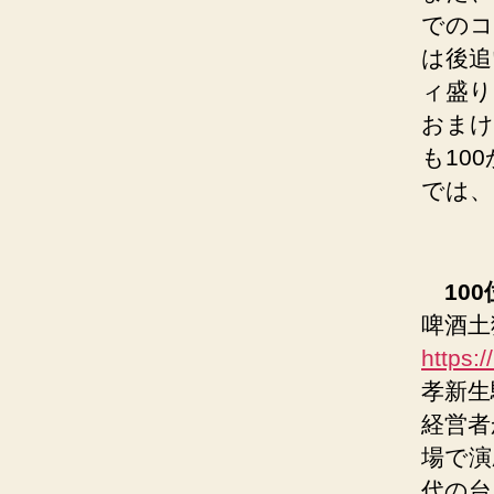
でのコ
は後追
ィ盛り
おまけ
も10
では、
100
啤酒土狗
https
孝新生
経営者
場で演
代の台