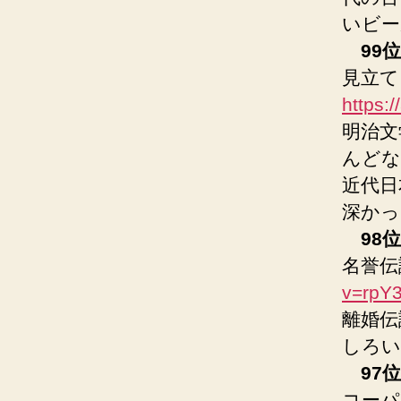
いビー
99位
見立て
https:
明治文
んどな
近代日
深かっ
98位
名誉伝
v=rpY
離婚伝
しろい
97位
コーパ