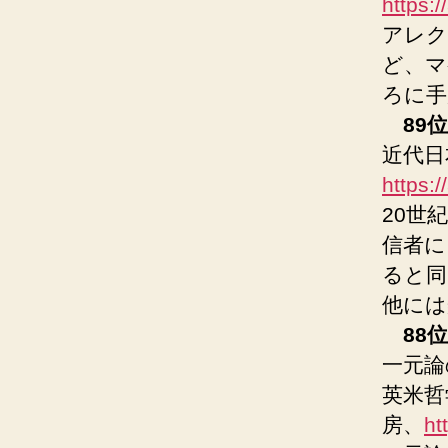
https:
アレク
ど、マ
ろに手
89位
近代日
https:
20世
信者に
ると同
他には
88位
一元論
英米哲
房、
ht