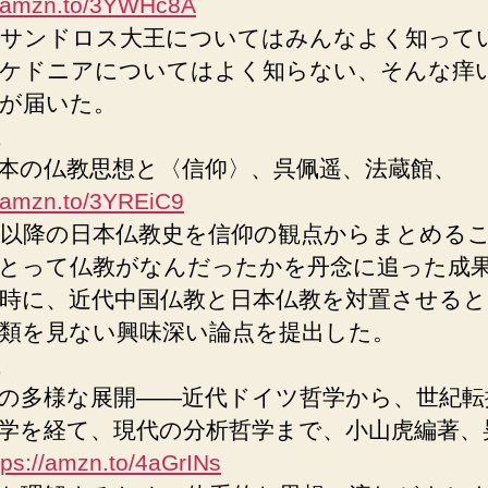
//amzn.to/3YWHc8A
サンドロス大王についてはみんなよく知って
ケドニアについてはよく知らない、そんな痒
が届いた。
本の仏教思想と〈信仰〉、呉佩遥、法蔵館、
//amzn.to/3YREiC9
紀以降の日本仏教史を信仰の観点からまとめる
とって仏教がなんだったかを丹念に追った成
時に、近代中国仏教と日本仏教を対置させる
類を見ない興味深い論点を提出した。
の多様な展開――近代ドイツ哲学から、世紀転
学を経て、現代の分析哲学まで、小山虎編著、
tps://amzn.to/4aGrINs