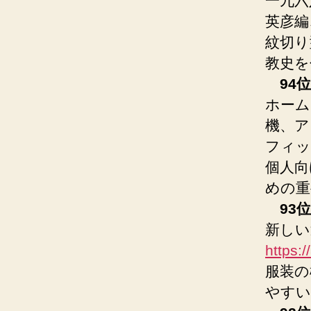
一九六
英彦編
紋切り
教史を
94位
ホーム
機、ア
フィッ
個人向
めの重
93位
新しい
https:
服装の
やすい