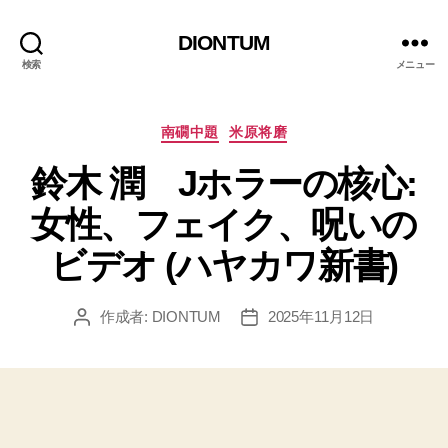
DIONTUM
検索
メニュー
カ
南礀中題
米原将磨
テ
鈴木 潤 Jホラーの核心:
ゴ
リ
女性、フェイク、呪いの
ー
ビデオ (ハヤカワ新書)
作成者:
DIONTUM
2025年11月12日
投
投
稿
稿
者
日