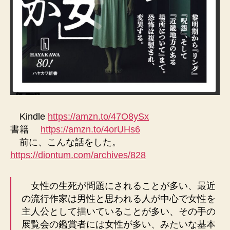
Kindle
https://amzn.to/47O8ySx
書籍
https://amzn.to/4orUHs6
前に、こんな話をした。
https://diontum.com/archives/828
女性の生死が問題にされることが多い、最近
の流行作家は男性と思われる人が中心で女性を
主人公として描いていることが多い、その手の
展覧会の鑑賞者には女性が多い、みたいな基本