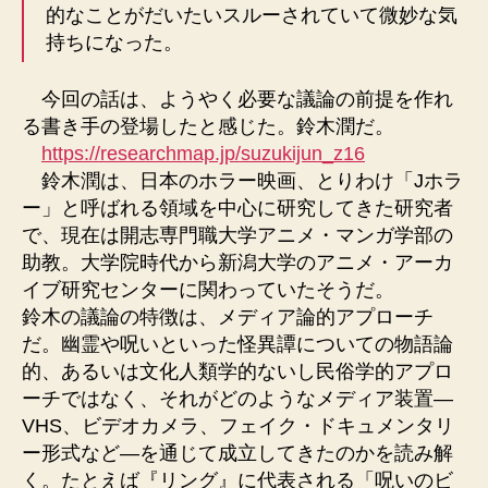
的なことがだいたいスルーされていて微妙な気
持ちになった。
今回の話は、ようやく必要な議論の前提を作れ
る書き手の登場したと感じた。鈴木潤だ。
https://researchmap.jp/suzukijun_z16
鈴木潤は、日本のホラー映画、とりわけ「Jホラ
ー」と呼ばれる領域を中心に研究してきた研究者
で、現在は開志専門職大学アニメ・マンガ学部の
助教。大学院時代から新潟大学のアニメ・アーカ
イブ研究センターに関わっていたそうだ。
鈴木の議論の特徴は、メディア論的アプローチ
だ。幽霊や呪いといった怪異譚についての物語論
的、あるいは文化人類学的ないし民俗学的アプロ
ーチではなく、それがどのようなメディア装置—
VHS、ビデオカメラ、フェイク・ドキュメンタリ
ー形式など—を通じて成立してきたのかを読み解
く。たとえば『リング』に代表される「呪いのビ