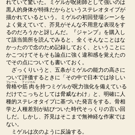
れていて驚いた。ミゲルが呪術師として強いのは
黒人的身体が特殊だからというステレオタイプが
描かれているという。ミゲルの初回登場シーンを
よく覚えていて、芥見がそんな不用意な表現をす
るのだろうかと訝しんだ。『ジャンプ』を購入し
て該当箇所を読んでみると、全くそんなことはな
かったので念のため記録しておく、ということに
かこつけてそもそも論点に強く違和感を覚えたの
でその点についても書いておく。
ざっくりいうと、五条がミゲルの能力の高さに
ついて評価するときに「その中で日本では珍しい
フレーム
フィジカル
骨格
や
筋肉
を持つミゲルが呪力強化を備えている
だけでこっちとしては脅威なわけ」と、明確に人
種的ステレオタイプに基づいた発言をする。骨相
学と人種差別が結びついた時代そっくりの言い回
しだ。しかし、芥見はそこまで無神経な作家では
ない。
ミゲルは次のように反論する。