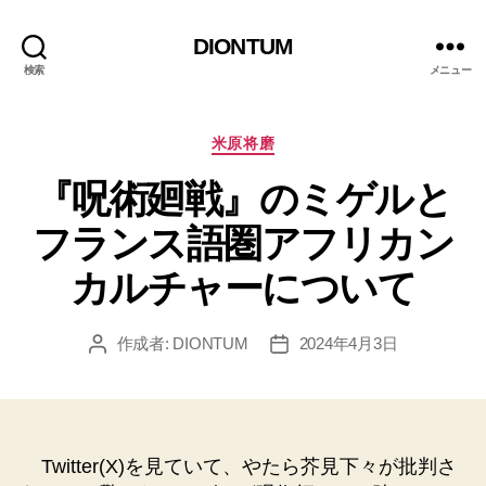
DIONTUM
検索
メニュー
カ
米原将磨
テ
『呪術廻戦』のミゲルと
ゴ
リ
フランス語圏アフリカン
ー
カルチャーについて
作成者:
DIONTUM
2024年4月3日
投
投
稿
稿
者
日
Twitter(X)を見ていて、やたら芥見下々が批判さ