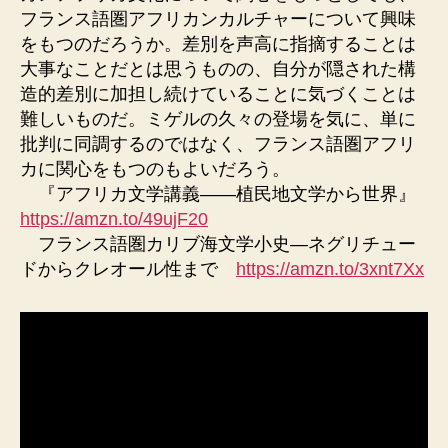
フランス語圏アフリカンカルチャーについて興味
をもつのだろうか。差別を声高に指摘することは
大事なことだとは思うものの、自分が隠された構
造的差別に加担し続けていることに気づくことは
難しいものだ。ミゲルの久々の登場を気に、単に
批判に同調するのではなく、フランス語圏アフリ
カに関心をもつのもよいだろう。
『アフリカ文学講義――植民地文学から世界』
https://amzn.to/49ujF20
フランス語圏カリブ海文学小史―ネグリチュー
ドからクレオール性まで
https://amzn.to/3xnt7Xx