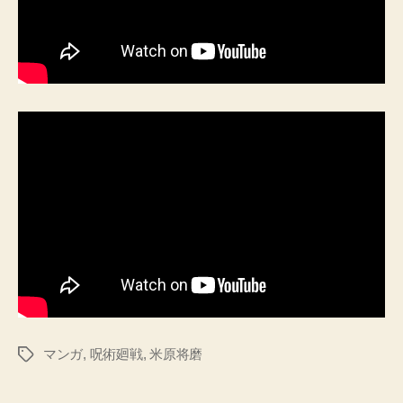
マンガ
,
呪術廻戦
,
米原将磨
タ
グ