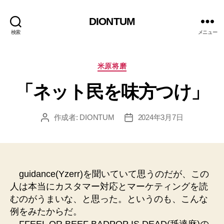
DIONTUM
検索
メニュー
カ
米原将磨
テ
「ネット民を味方つけ」
ゴ
リ
ー
作成者:
DIONTUM
2024年3月7日
投
投
稿
稿
者
日
guidance(Yzerr)を聞いていて思うのだが、この
人は本当にカスタマー対応とマーケティングを読
むのがうまいな、と思った。というのも、こんな
例をみたからだ。
FFEEL OR BEEF BADPOP IS DEAD(舐達麻)の