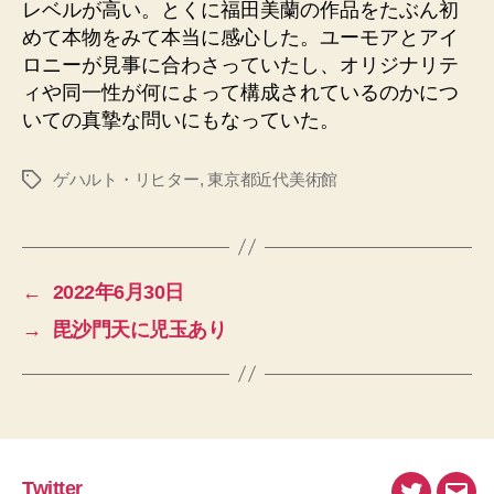
レベルが高い。とくに福田美蘭の作品をたぶん初
めて本物をみて本当に感心した。ユーモアとアイ
ロニーが見事に合わさっていたし、オリジナリテ
ィや同一性が何によって構成されているのかにつ
いての真摯な問いにもなっていた。
ゲハルト・リヒター
,
東京都近代美術館
タ
グ
←
2022年6月30日
→
毘沙門天に児玉あり
Twitter