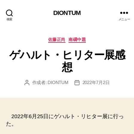
DIONTUM
検索
メニュー
カ
佐藤正尚
南礀中題
テ
ゲハルト・ヒリター展感
ゴ
リ
想
ー
作成者:
DIONTUM
2022年7月2日
投
投
稿
稿
者
日
2022年6月25日にゲハルト・リヒター展に行っ
た。