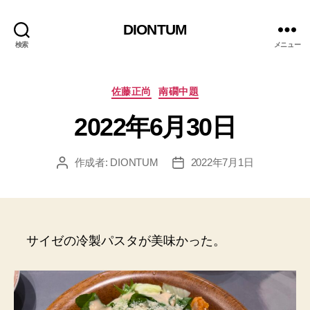
DIONTUM
検索
メニュー
カ
佐藤正尚
南礀中題
テ
2022年6月30日
ゴ
リ
ー
作成者:
DIONTUM
2022年7月1日
投
投
稿
稿
者
日
サイゼの冷製パスタが美味かった。