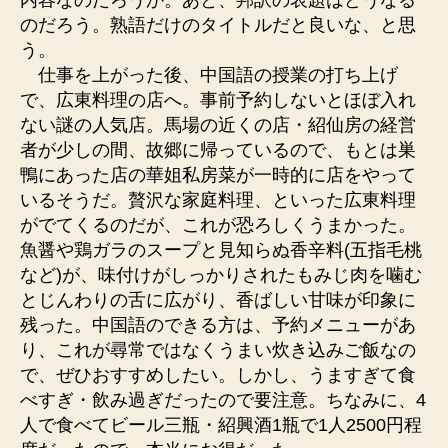
のだろう。熟語だけのタイトルだと良いな、と思
う。
仕事を上がった後、中国語の授業の打ち上げ
で、広東料理の店へ。事前予約しないとほぼ入れ
ない謎の人気店。馬場の近くの店・紹仙房の経営
者が少しの間、故郷に帰っているので、もとは巣
鴨にあった店の華姐私房菜が一時的に店をやって
いるそうだ。贅沢な家庭料理、といった広東料理
がでてくるのだが、これが恐ろしくうまかった。
魚醤や鶏ガラのスープと見知らぬ香辛料(五指毛桃
など)が、味付けがしっかりされたもみじ肉を噛む
とじんわりの舌に広がり、香ばしい甘味が印象に
残った。中国語のできる方は、予約メニューがあ
り、これが尋常ではなくうまい炊き込みご飯なの
で、ぜひおすすめしたい。しかし、うますぎて食
べすぎ・飲み過ぎだったので要注意。ちなみに、4
人で食べてビール三瓶・紹興酒1瓶で1人2500円程