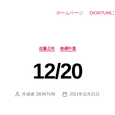
ホームページ
DIONTUM
カ
佐藤正尚
南礀中題
テ
ゴ
12/20
リ
ー
作成者:
DIONTUM
2021年12月21日
投
投
稿
稿
者
日