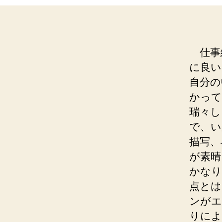
仕事
に良い
自分の
かって
瑞々し
で、い
描写、
が素晴
かなり
点とは
ンがエ
りによ