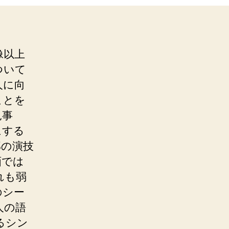
像以上
ついて
人に向
ことを
見事
にする
部の演技
画では
れも弱
のシー
人の語
るシン