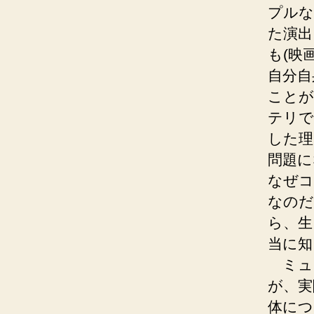
プルな
た演出
も(映
自分自
ことが
テリで
した理
問題に
なぜコ
なのだ
ら、生
当に知
ミュ
が、実
体につ