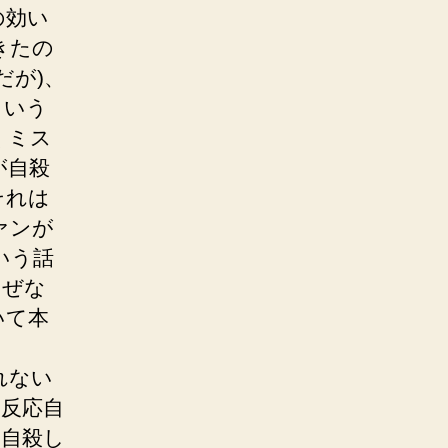
の効い
きたの
だが)、
という
くミス
が自殺
それは
ァンが
いう話
なぜな
いて本
れない
反応自
、自殺し