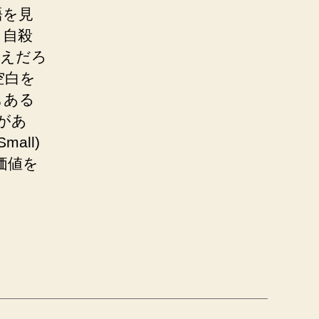
語を見
、自殺
ゆえだろ
空白を
もある
があ
Small)
価値を