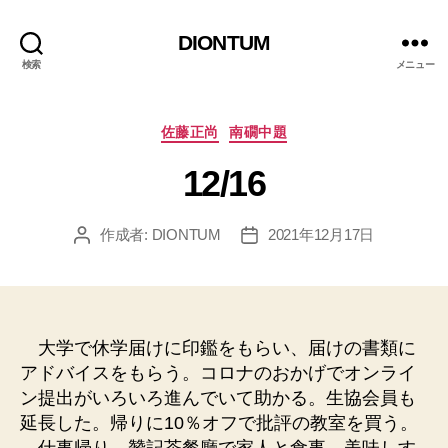
DIONTUM
検索
メニュー
カ
佐藤正尚
南礀中題
テ
12/16
ゴ
リ
ー
作成者:
DIONTUM
2021年12月17日
投
投
稿
稿
者
日
大学で休学届けに印鑑をもらい、届けの書類に
アドバイスをもらう。コロナのおかげでオンライ
ン提出がいろいろ進んでいて助かる。生協会員も
延長した。帰りに10％オフで批評の教室を買う。
仕事帰り、贊記茶餐廳で家人と食事。美味しす