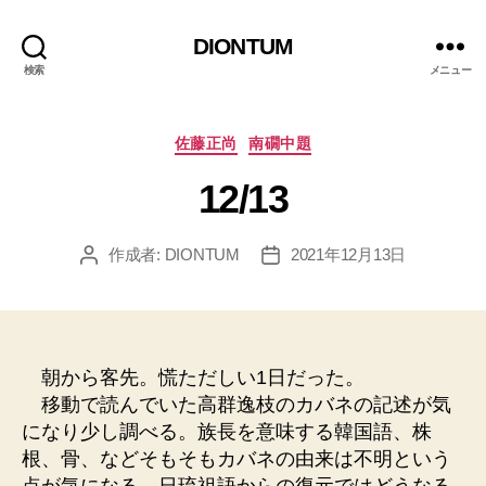
DIONTUM
検索
メニュー
カ
佐藤正尚
南礀中題
テ
12/13
ゴ
リ
ー
作成者:
DIONTUM
2021年12月13日
投
投
稿
稿
者
日
朝から客先。慌ただしい1日だった。
移動で読んでいた高群逸枝のカバネの記述が気
になり少し調べる。族長を意味する韓国語、株
根、骨、などそもそもカバネの由来は不明という
点が気になる。日琉祖語からの復元ではどうなる