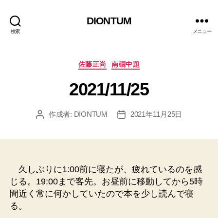
DIONTUM
検索
メニュー
カ
佐藤正尚
南礀中題
テ
2021/11/25
ゴ
リ
ー
作成者:
DIONTUM
2021年11月25日
投
投
稿
稿
者
日
久しぶりに1:00前に寝たが、疲れているのを感
じる。19:00まで客先。お昼前に移動してから5時
間近く常に何かしていたので本を少し読んで寝
る。