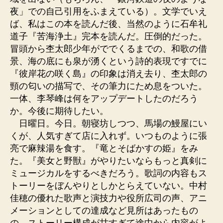
夜」での自己引用をふまえている）。文学でいえ
ば、私はこの本を読んだ後、当然のように石牟礼
道子『苦海浄土』完本を読んだ。圧倒的だった。
冒頭から杢太郎少年がででくるまでの、和歌の借
景、海の底にも泉が湧くという詩的表現ですでに
『彼岸花の咲く島』の印象は消え去り、杢太郎の
頸の匂いの描写で、その筆力にため息をついた。
一体、李琴峰は何をアップデートしたのだろう
か。今後に期待したい。
日曜日。今日。朝寝坊しつつ、馬場の鰻屋にい
くが、人気すぎて店に入れず。いつものように張
亮で麻辣湯を食す。『竜とそばかすの姫』をみ
た。『美女と野獣』がやりたいならもっと真剣に
ミュージカルをするべきだろう。歌詞の内容もス
トーリーをぼんやりとしかとらえていない。中村
佳穂の優れた歌声と演技力や役所広司の声、アニ
メーションとしての達成など見所はあったもの