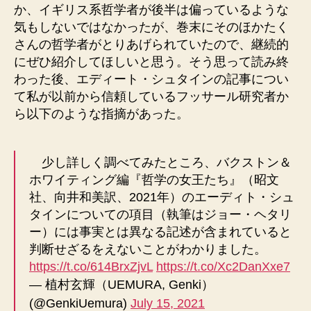
か、イギリス系哲学者が後半は偏っているような
気もしないではなかったが、巻末にそのほかたく
さんの哲学者がとりあげられていたので、継続的
にぜひ紹介してほしいと思う。そう思って読み終
わった後、エディート・シュタインの記事につい
て私が以前から信頼しているフッサール研究者か
ら以下のような指摘があった。
少し詳しく調べてみたところ、バクストン＆
ホワイティング編『哲学の女王たち』（昭文
社、向井和美訳、2021年）のエーディト・シュ
タインについての項目（執筆はジョー・ヘタリ
ー）には事実とは異なる記述が含まれていると
判断せざるをえないことがわかりました。
https://t.co/614BrxZjvL
https://t.co/Xc2DanXxe7
— 植村玄輝（UEMURA, Genki）
(@GenkiUemura)
July 15, 2021