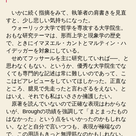
いかに続く指摘をみて、執筆者の肩書きを見直
すと、少し悲しい気持ちになった。
ウォーリック大学で哲学を専攻する大学院生。
おもな研究テーマは、形而上学と現象学の歴史
で、ときにイマヌエル・カントとマルティン・ハ
イデッガーを対象にしている。
せめてフッサールを主に研究していれば──、と
思わなくもない。というか、優秀な大学院生でな
くても専門的な記述は常に難しいのであって、こ
こはピアレビューをしていてほしかった。正直な
ところ、臆見で先走ったと言わざるをえない。と
はいえ、それでも私はいささか擁護したい。
原著を読んでいないので正確な表現はわからな
いが、Broughの功績を強調して「まとまったもの
はなかった」という点をいいかったのかもしれな
い。などと自分で言いつつも、表現が極端なの
で、この用語もきっと無理筋なのかもしれない。