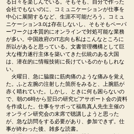
る日々を楽しんでいる。そもそも、自分で作った
会社でもないのに、コミュニケーションが仕事を
中心に展開するなど、生涯不可能だろう。コミュ
ニケーション3.0は存在しないし、そもそもペーパ
ーワークは本質的にオンラインで対処可能な業務
が多い。中国政府のIT志向も私はこんなところに
所以があると思っている。文書管理機構として巨
大な権力遂行主体を築いてきた伝統のある大国
は、潜在的に情報技術に長けているのかもしれな
い。
火曜日、急に脇腹に筋肉痛のような痛みを覚え
た。ふと左腕の注射した箇所をみると、上腕筋が
赤く晴れていた。しかし、ときに何も困らないの
で、朝の6時から翌日の研究ピアサポート会の資料
を作成した。仕事をサボって福島真人先生主催の
オンライン研究会の末席で聴講しようと思った
が、急な訪問をする必要があり、参加できず。仕
事が終わった後、雑多な読書。