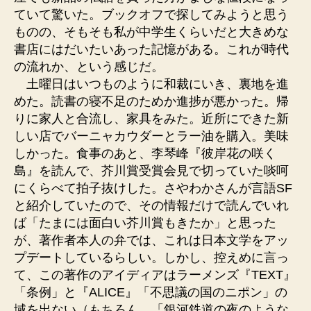
ていて驚いた。ブックオフで探してみようと思う
ものの、そもそも私が中学生くらいだと大きめな
書店にはだいたいあった記憶がある。これが時代
の流れか、という感じだ。
土曜日はいつものように和裁にいき、裏地を進
めた。読書の寝不足のためか進捗が悪かった。帰
りに家人と合流し、家具をみた。近所にできた新
しい店でバーニャカウダーとラー油を購入。美味
しかった。食事のあと、李琴峰『彼岸花の咲く
島』を読んで、芥川賞受賞会見で切っていた啖呵
にくらべて拍子抜けした。さやわかさんが言語SF
と紹介していたので、その情報だけで読んでいれ
ば「たまには面白い芥川賞もきたか」と思った
が、著作者本人の弁では、これは日本文学をアッ
プデートしているらしい。しかし、控えめに言っ
て、この著作のアイディアはラーメンズ『TEXT』
「条例」と『ALICE』「不思議の国のニポン」の
域を出ない（もちろん、「銀河鉄道の夜のような