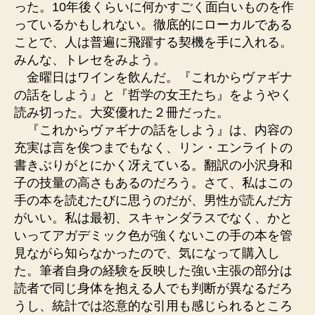
った。10年後くらいに何かすごく面白いものを作
っているかもしれない。徹底的にローカルである
ことで、人は普遍に飛躍する契機を手に入れる。
みんな、トレセをみよう。
金曜日はワインを飲んだ。『これからヴァギナ
の話をしよう』と『哲学の女王たち』をようやく
読み切った。大変優れた２冊だった。
『これからヴァギナの話をしよう』は、内容の
充実は言を俟つまでもなく、リン・エンライトの
書きぶりがとにかく冴えている。翻訳の小沢身和
子の技量の高さもあるのだろう。さて、私はこの
手の本を読むたびに思うのだが、男性が読んだ方
がいい。私は最初、スキャンダラスでなく、かと
いってアガデミック色が強くないこの手の本を管
見ながら知らなかったので、気になって購入し
た。筆者自身の経験を反映した強い主張の部分は
読者で同じ身体を抱える人でも判断が異なるだろ
うし、統計では恣意的な引用も感じられるところ