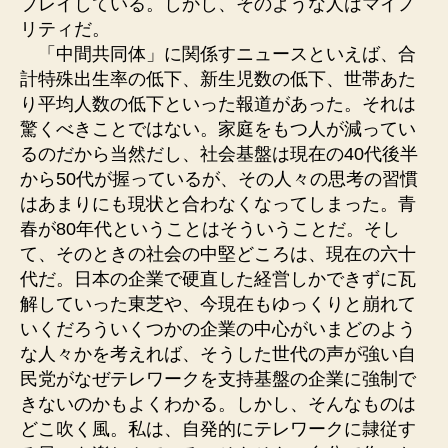
プレイしている。しかし、そのような人はマイノ
リティだ。
「中間共同体」に関係すニュースといえば、合
計特殊出生率の低下、新生児数の低下、世帯あた
り平均人数の低下といった報道があった。それは
驚くべきことではない。家庭をもつ人が減ってい
るのだから当然だし、社会基盤は現在の40代後半
から50代が握っているが、その人々の思考の習慣
はあまりにも現状と合わなくなってしまった。青
春が80年代ということはそういうことだ。そし
て、そのときの社会の中堅どころは、現在の六十
代だ。日本の企業で硬直した経営しかできずに瓦
解していった東芝や、今現在もゆっくりと崩れて
いくだろういくつかの企業の中心がいまどのよう
な人々かを考えれば、そうした世代の声が強い自
民党がなぜテレワークを支持基盤の企業に強制で
きないのかもよくわかる。しかし、そんなものは
どこ吹く風。私は、自発的にテレワークに隷従す