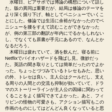
水曜日、ピアサポでは博論の構想について話し
た。版の異同は重要だが、結局は修論のテーマを
より深く掘り下げ、軸としてベニシューでいくこ
とにした。修論では生活に余裕がなかったのでベ
ニシューを腰をすえて読むことができなかった
が、例の第三部の翻訳が年内にでるかもしれない
し、でなくても原書が手元にあるので、なんとか
なるだろう。
木曜日は疲れていて、酒を飲んだ。寝る前に
Netflixでバイオハザードを飛ばし見。微妙だっ
た。英語の聞き取りとしては簡単だったのでよか
った。ちょっとづづみているトレセもみた。思い
の外、トレセは良い。主人公はクールだし、支え
る周りの人間との交流も抑制が効いていて、ドラ
マのストーリーラインが主人公の因縁に関わって
くることをよく描写できてよかった。あと、フィ
リピンの怪物の可愛さも。アクション描写もこの
作画のものにしてはどんどん良くなっていると思