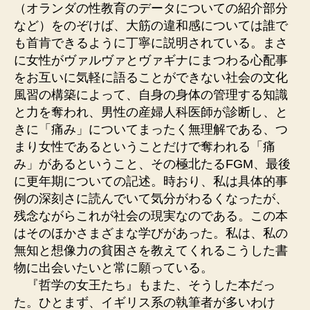
（オランダの性教育のデータについての紹介部分
など）をのぞけば、大筋の違和感については誰で
も首肯できるように丁寧に説明されている。まさ
に女性がヴァルヴァとヴァギナにまつわる心配事
をお互いに気軽に語ることができない社会の文化
風習の構築によって、自身の身体の管理する知識
と力を奪われ、男性の産婦人科医師が診断し、と
きに「痛み」についてまったく無理解である、つ
まり女性であるということだけで奪われる「痛
み」があるということ、その極北たるFGM、最後
に更年期についての記述。時おり、私は具体的事
例の深刻さに読んでいて気分がわるくなったが、
残念ながらこれが社会の現実なのである。この本
はそのほかさまざまな学びがあった。私は、私の
無知と想像力の貧困さを教えてくれるこうした書
物に出会いたいと常に願っている。
『哲学の女王たち』もまた、そうした本だっ
た。ひとまず、イギリス系の執筆者が多いわけ