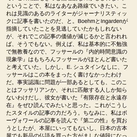
ということで、私はなあなあ路線でいきたい。こ
れは見識のあるのライターがジャーナリスティッ
クに記事を書いたのだ、と。BoehmとIngardenが
指摘していたことを見逃していたかもしれない
が、それでこの記事の価値が減じるかと言われれ
ば、そうでもない。例えば、私は基本的に不勉強
で無教養なので、フッサールの『内的時間意識の
現象学』はもちろんフッサールがほとんど書いた
と考えていた。しかし、E. シュタインなしに、フ
ッサールはこの本をまったく書けなかったわけ
だ。事実認識に問題が一部あるとしても、このこ
とはフッサリアンか、それに匹敵する人しか知ら
ないわけだし、彼女が書いた『有限存在と永遠存
在』をぜひ読んでみたいと思った。これがこうし
たスタイルの記事の力だろう。ちなみに、私はボ
ーヴォワールの記事を読んで『第二の性』を買お
うとしたが、本屋にいってもないし、日本の古本
屋でも新品の仏語を買った方がましな値段になっ