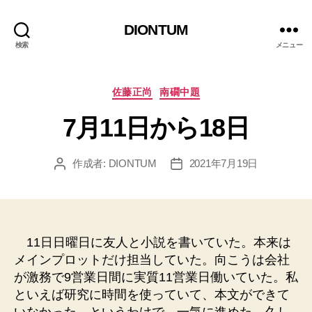
DIONTUM
検索
メニュー
カ
佐藤正尚
南礀中題
テ
7月11日から18日
ゴ
リ
ー
作成者:
DIONTUM
2021年7月19日
投
投
稿
稿
者
日
11日日曜日に友人と小説を書いていた。本来は
メインプロットだけ担当していた。向こうは会社
が激務で9営業日間に実質11営業日働いていた。私
といえば研究に時間を使っていて、本文ができて
いなかった。というわけで、一気に進めた。久し