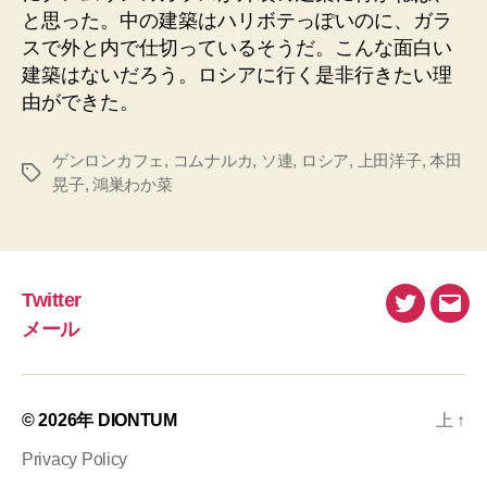
と思った。中の建築はハリボテっぽいのに、ガラ
スで外と内で仕切っているそうだ。こんな面白い
建築はないだろう。ロシアに行く是非行きたい理
由ができた。
ゲンロンカフェ
,
コムナルカ
,
ソ連
,
ロシア
,
上田洋子
,
本田
タ
晃子
,
鴻巣わか菜
グ
Twitter
Twitter
メ
メール
ー
ル
© 2026年
DIONTUM
上
↑
Privacy Policy