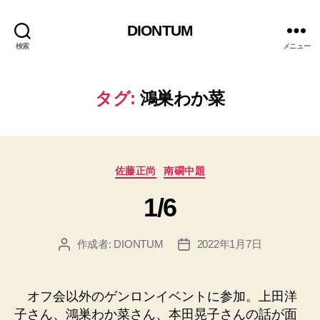
DIONTUM
検索
メニュー
タグ:
鴻巣わか菜
カ
佐藤正尚
南礀中題
テ
1/6
ゴ
リ
ー
作成者:
DIONTUM
2022年1月7日
投
投
稿
稿
者
日
オフ会以外のゲンロンイベントに参加。上田洋
子さん、鴻巣わか菜さん、本田晃子さんの話が面