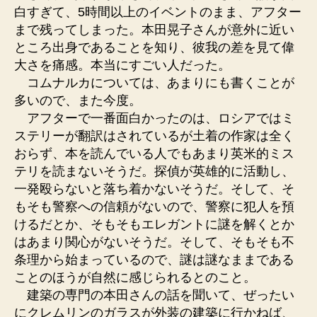
白すぎて、5時間以上のイベントのまま、アフター
まで残ってしまった。本田晃子さんが意外に近い
ところ出身であることを知り、彼我の差を見て偉
大さを痛感。本当にすごい人だった。
コムナルカについては、あまりにも書くことが
多いので、また今度。
アフターで一番面白かったのは、ロシアではミ
ステリーが翻訳はされているが土着の作家は全く
おらず、本を読んでいる人でもあまり英米的ミス
テリを読まないそうだ。探偵が英雄的に活動し、
一発殴らないと落ち着かないそうだ。そして、そ
もそも警察への信頼がないので、警察に犯人を預
けるだとか、そもそもエレガントに謎を解くとか
はあまり関心がないそうだ。そして、そもそも不
条理から始まっているので、謎は謎なままである
ことのほうが自然に感じられるとのこと。
建築の専門の本田さんの話を聞いて、ぜったい
にクレムリンのガラスが外装の建築に行かねば、