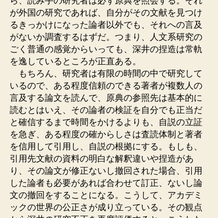
ら、読み手の研究者は必ず原典を照会する。それ
が外国の研究であれば、自分がその文献を見つけ
るきっかけになった論者以外でも、それへの言及
がないか調査するはずだ。つまり、人文系研究の
ごく普通の感覚からいっても、深井の捏造は常軌
を逸しているところが正直ある。
もちろん、研究者は有限の時間の中で研究して
いるので、ある程度信頼のできる著者が複数人の
言及する論文を読んで、原典の参照先は基本的に
読むとはいえ、その論者の検証を自分でも正当だ
と確信するまで時間をかけるよりも、自説の立証
を急ぎ、ある程度の確からしさは査読体制と著者
を信用して引用し、自説の根拠にする。もしも、
引用先文献の資料の明白な解釈違いや捏造があ
り、その論文が修正ないし撤回された場合、引用
した論者も必要があれば合わせて訂正、ないし論
文の撤回をすることになる。こうして、アカデミ
ックの世界の公正さが成り立っている。その観点