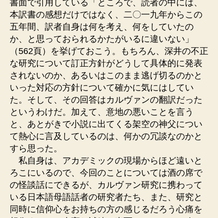
書面で引用している「ところで、読者の中には、
本訳書の感想だけではなく、二〇一九年からこの
五年間、訳者自身は何を考え、何をしていたの
か、と思っておられるかたがいるに違いない」
（562頁）を挙げておこう。もちろん、深井の不正
な研究について訂正方針がどうして具体的に発表
されないのか、あるいはこのまま逃げ切るのかと
いった対応の方針について確かに気にはしてい
た。そして、その回答はカルヴァンの翻訳だった
というわけだ。加えて、意地の悪いことを言う
と、あとがきで小説に出てくる架空の神父につい
て熱心に言及しているのは、何かの冗談なのかと
すら思った。
私自身は、アカデミックの現場からほど遠いと
ろこにいるので、今回のことについては酒の席で
の怪談話にできるが、カルヴァン研究に携わって
いる日本語母語話者の研究者たち、また、研究と
同時に信仰心をお持ちの方の感じるだろう心痛を