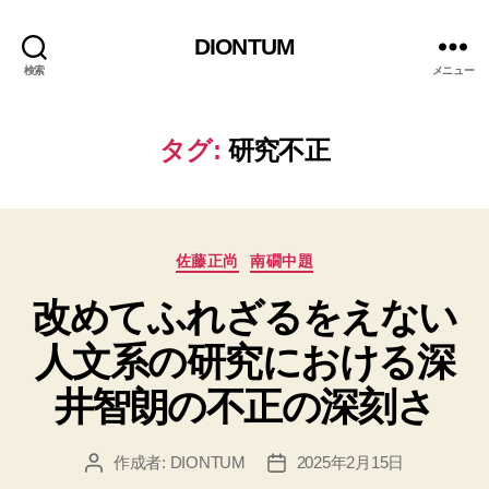
DIONTUM
検索
メニュー
タグ:
研究不正
カ
佐藤正尚
南礀中題
テ
改めてふれざるをえない
ゴ
リ
人文系の研究における深
ー
井智朗の不正の深刻さ
作成者:
DIONTUM
2025年2月15日
投
投
稿
稿