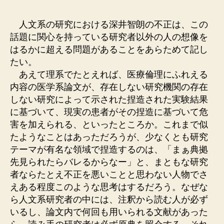
者
日
人文系の研究における深井智朗の不正は、この
話題に関心を持っている研究者以外の人の想像を
はるかに超える問題があることをあらためて記し
たい。
あえて理系でたとえれば、医療倫理にふれえる
内容の医学系論文が、存在しない研究機関の存在
しない研究によって示された捏造された実験結果
に基づいて、現実の患者がその捏造に基づいて危
害を加えられる、といったところか。これまで似
たようなことはあっただろうが、少なくとも研究
テーマが有名な領域で捏造するのは、「まぁ典拠
先見られたらバレるからなー」と、まともな研究
者ならたとえ不正を悪いことと思わない人物でさ
えある程度このような思考はするだろう。なぜな
ら人文系研究者の中には、注釈から読む人が必ず
いるし、論文内で何回も用いられる文献があった