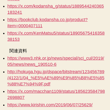
https://x.com/kodansha_g/status/1889544240365
183241
https://bookclub.kodansha.co.jp/product?
item=0000407111
https://x.com/KenMatsu5/status/18905675416358
38153
関連資料
https://www3.nhk.or.jp/news/special/sci_cul/2019/
05/news/news_190510-6
http://hokuga.hgu.jp/dspace/bitstream/123456789
/4122/1/04_%E5%AE%89%E9%85%B8%E5%85
%88%E7%94%9F.pdf
https://x.com/macchan1109/status/185623584798
2698807
https://www.kirishin.com/2019/06/07/25629/