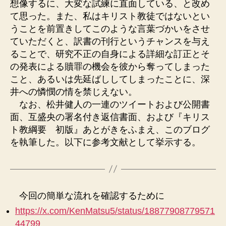
想像するに、大変な試練に直面している、と改め
て思った。また、私はキリスト教徒ではないとい
うことを前置きしてこのような言葉づかいをさせ
ていただくと、訳書の刊行というチャンスを与え
ることで、研究不正の自身による詳細な訂正とそ
の発表による贖罪の機会を彼から奪ってしまった
こと、あるいは先延ばししてしまったことに、深
井への憐憫の情を禁じえない。
なお、松井健人の一連のツイートおよび公開書
面、互盛央の署名付き返信書面、および『キリス
ト教綱要 初版』あとがきをふまえ、このブログ
を執筆した。以下に参考文献として挙示する。
今回の簡単な流れを確認するために
https://x.com/KenMatsu5/status/18877908779571
44799