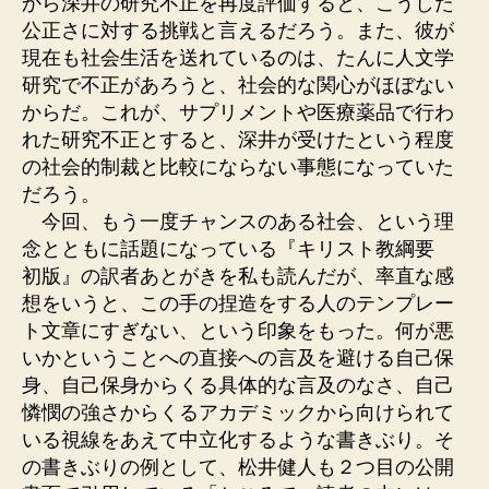
から深井の研究不正を再度評価すると、こうした
公正さに対する挑戦と言えるだろう。また、彼が
現在も社会生活を送れているのは、たんに人文学
研究で不正があろうと、社会的な関心がほぼない
からだ。これが、サプリメントや医療薬品で行わ
れた研究不正とすると、深井が受けたという程度
の社会的制裁と比較にならない事態になっていた
だろう。
今回、もう一度チャンスのある社会、という理
念とともに話題になっている『キリスト教綱要
初版』の訳者あとがきを私も読んだが、率直な感
想をいうと、この手の捏造をする人のテンプレー
ト文章にすぎない、という印象をもった。何が悪
いかということへの直接への言及を避ける自己保
身、自己保身からくる具体的な言及のなさ、自己
憐憫の強さからくるアカデミックから向けられて
いる視線をあえて中立化するような書きぶり。そ
の書きぶりの例として、松井健人も２つ目の公開