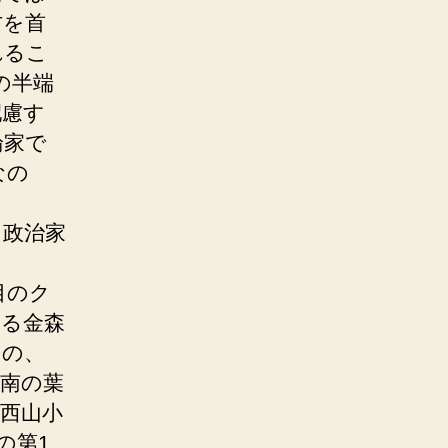
方を首
れるこ
の半端
配慮す
論家で
なの
、政治家
目のク
ある金森
のの、
南の葉
西山小
の第1