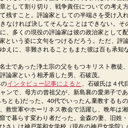
章として割り切り、戦争責任についての考え
て残すこと。評論家としての半端さを受け入
きなければ決してそんなことはできない。そ
に、多くの現役の評論家は彼の政治家として
家という姿に文句をつけるだろう。ただ、評
ゆえに、非難されることもまた彼は百も承知
名士であった浄土宗の父をもつキリスト教徒
評論家という相矛盾した男、石破茂。
年の
インタビュー記事によると
、石破氏は４代
ャンで、母方の曾祖父が、新島襄の愛弟子で
みちとも)だった。40代でいったん棄教するも
、救世軍やホーリネス教会で活躍し、晩年は湘
窟で暮らす変わり者だった。金森の妻、旧姓・
ひさ）は神戸英和女学校（現在の神戸女学院）