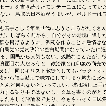
セー』を書き続けたモンテーニュになってい
ない。鳥取は日本酒がうまいが、ボルドーは
い。
も若手として年長世代に思うところがたくさ
だ。しばらく前から、自分がその老境に達し
群を掲げるように、派閥を作ることに熱情は
自民党の党内政治の空白期間になっていたに
る。国民から人気もない。残酷なことだが、
真面目な人だろうと、政治家とは印象の商売
えば、同じキリスト教徒としてもバラク・オ
者から福音派まで味方にしてしまう魅力に比
とんど何もないといってよい。彼は話し上手
力する語り手ではないし、文章を書くのがと
またさしく評論家であり、今もさっそく自民