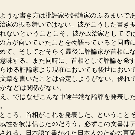
ような書き方は批評家や評論家のふるまいで
治家の振る舞いではない。彼がこうした書き
れないということこそ、彼が政治家としてで
の方が向いていたことを物語っていると同時
めて、そしておそらく最後に評論家が首相に
意味する。また同時に、首相として評論を発
らゆる評論家より現在においても後世におい
文章を書いたことは否定しようがない。優れ
かなどは関係がない。
え、ではなぜこんな中途半端な論評を発表し
。
ところ、首相がこれを発表した、ということ
威性を彼は信じたのだろう。必ずこの文書は
される。日本語で書かれた日本人のための言