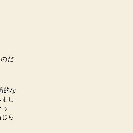
ものだ
済的な
みまし
かっ
論じら