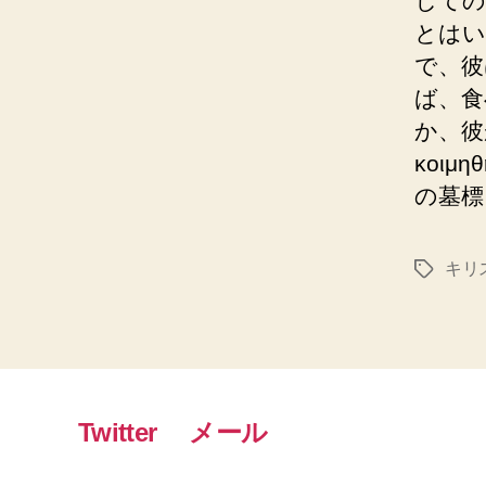
しての
とはい
で、彼
ば、食べ
か、彼
κοιμη
の墓標
キリ
タ
グ
Twitter
メール