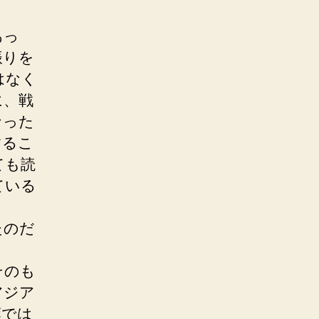
あっ
振りを
はなく
に、戦
なった
するこ
ても読
ている
たのだ
そのも
アジア
葉では