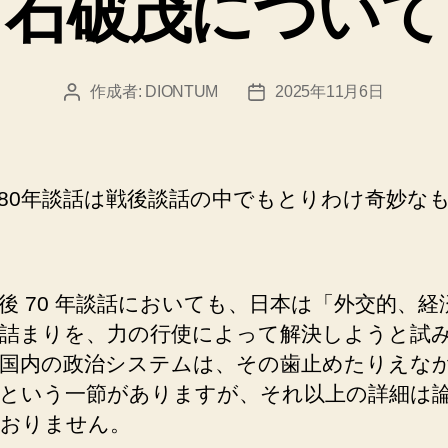
石破茂について
ー
作成者:
DIONTUM
2025年11月6日
投
投
稿
稿
者
日
80年談話は戦後談話の中でもとりわけ奇妙な
後 70 年談話においても、日本は「外交的、経
詰まりを、力の行使によって解決しようと試
国内の政治システムは、その歯止めたりえな
という一節がありますが、それ以上の詳細は
おりません。