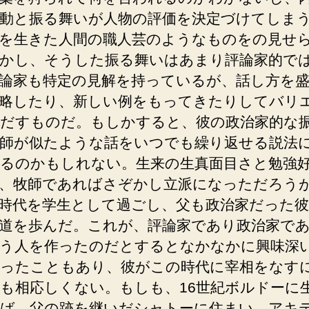
動と振る舞いが人物の評価を決定づけてしま
を生きた人間の職人芸のようなものをの見せ
かし、そうした振る舞いはあまり評論家的で
論家も特定の見解を持っているが、話し方を
略したり、新しい例をもってきたりしてバリ
だすものだ。もしかすると、彼の政治家的な
師が似たような話をいつでも繰り返せる説法
るのかもしれない。生来の生真面目さと勉強
、牧師であればさぞかし立派になっただろう
時代を学生として過ごし、父も政治家だった彼
道を歩んだ。これが、評論家であり政治家で
う人を作ったのだとするとなかなかに興味深
ったこともあり、彼がこの時代に宰相をなす
も相応しくない。もしも、16世紀ボルドーに
ば、父の跡を継いだシャトーに住まい、アキ