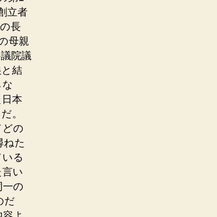
創立者
人の長
の母親
参議院議
娘と結
らな
た日本
うだ。
てどの
尋ねた
ている
た言い
同一の
のだ
内容よ