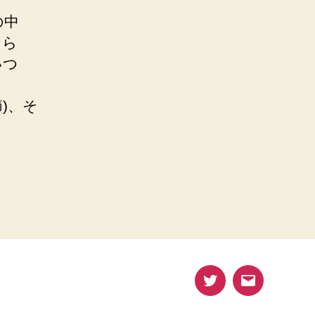
の中
なら
いつ
6節)、そ
Twitter
メ
ー