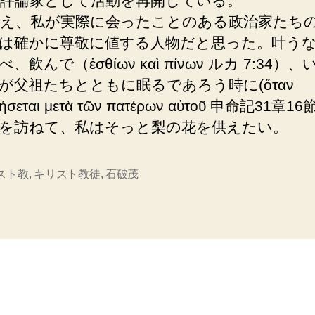
評論家として活動を再開している。
え、私が実際に会ったことのある政治家たち
は確かに尊敬に値する人物だと思った。叶う
、飲んで（ἐσθίων καὶ πίνων ルカ 7:34）、
が父祖たちとともに眠るであろう時に(ὅταν
θήσεται μετὰ τῶν πατέρων αὐτοῦ 申命記31章1
を訪ねて、私はそっと梨の花を供えたい。
スト教
,
キリスト教徒
,
石破茂