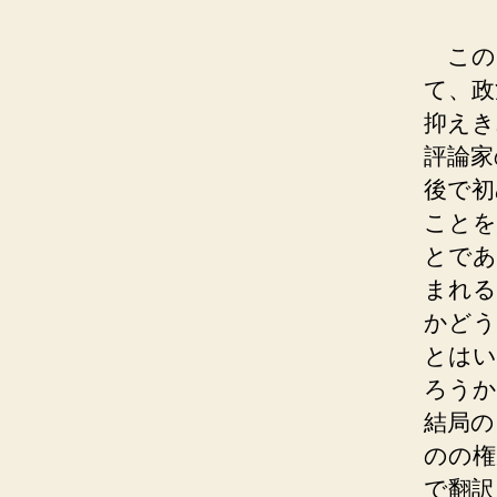
この
て、政
抑えき
評論家
後で初
ことを
とであ
まれる
かどう
とはい
ろうか
結局の
のの権
で翻訳