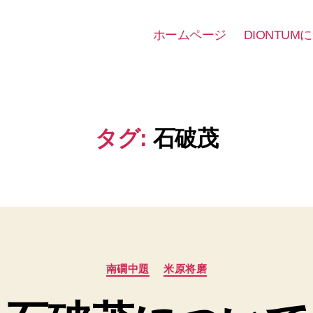
ホームページ
DIONTUM
タグ:
石破茂
カ
南礀中題
米原将磨
テ
ゴ
リ