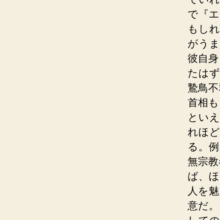
で『エ
もしれ
がうま
彼自身
たはず
鷙鳥不
首相も
といえ
れほど
る。例
無宗教
ば、ほ
人を魅
意だ。