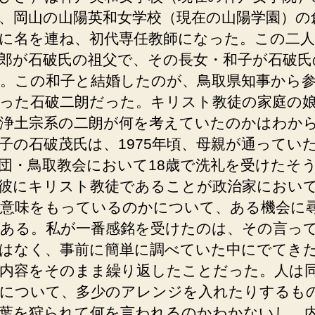
、岡山の山陽英和女学校（現在の山陽学園）の
に名を連ね、初代専任教師になった。この二
郎が石破氏の祖父で、その長女・和子が石破氏
。この和子と結婚したのが、鳥取県知事から
った石破二朗だった。キリスト教徒の家庭の
浄土宗系の二朗が何を考えていたのかはわか
子の石破茂氏は、1975年頃、母親が通ってい
団・鳥取教会において18歳で洗礼を受けたそ
彼にキリスト教徒であることが政治家におい
意味をもっているのかについて、ある機会に
ある。私が一番感銘を受けたのは、その言っ
はなく、事前に簡単に調べていた中にでてき
内容をそのまま繰り返したことだった。人は
について、多少のアレンジを入れたりするも
葉を狩られて何を言われるのかわかないし、