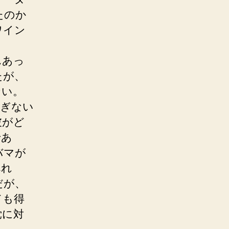
たのか
ワイン
んあっ
たが、
ない。
過ぎない
彼がど
であ
バマが
べれ
だが、
ても得
党に対