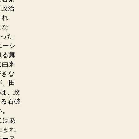
う政治
られ
はな
盛った
エーシ
振る舞
に由来
好きな
が、田
は、政
ある石破
い。
にはあ
生まれ
テーヌ