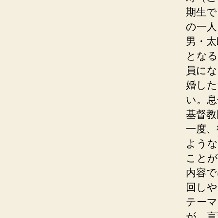
期生で
の一人
男・太
となる
員にな
婚した
い。息
基督教
一度、
ような
ことが
内容で
回しや
テーマ
が、言