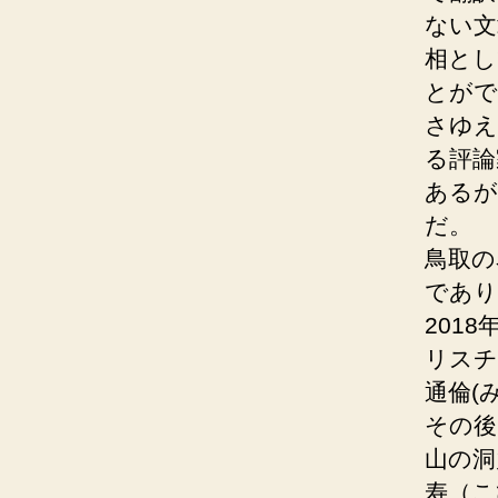
ない文
相とし
とがで
さゆえ
る評論
あるが
だ。
鳥取の
であり
2018
リスチ
通倫(
その後
山の洞
寿（こ