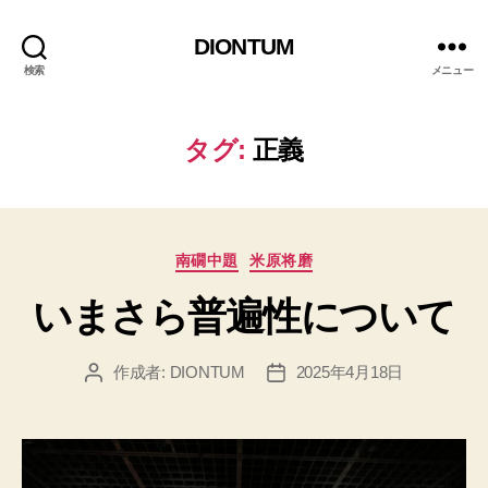
DIONTUM
検索
メニュー
タグ:
正義
カ
南礀中題
米原将磨
テ
いまさら普遍性について
ゴ
リ
ー
作成者:
DIONTUM
2025年4月18日
投
投
稿
稿
者
日