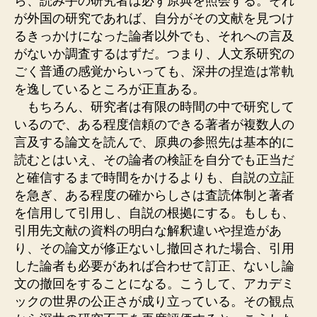
ら、読み手の研究者は必ず原典を照会する。それ
が外国の研究であれば、自分がその文献を見つけ
るきっかけになった論者以外でも、それへの言及
がないか調査するはずだ。つまり、人文系研究の
ごく普通の感覚からいっても、深井の捏造は常軌
を逸しているところが正直ある。
もちろん、研究者は有限の時間の中で研究して
いるので、ある程度信頼のできる著者が複数人の
言及する論文を読んで、原典の参照先は基本的に
読むとはいえ、その論者の検証を自分でも正当だ
と確信するまで時間をかけるよりも、自説の立証
を急ぎ、ある程度の確からしさは査読体制と著者
を信用して引用し、自説の根拠にする。もしも、
引用先文献の資料の明白な解釈違いや捏造があ
り、その論文が修正ないし撤回された場合、引用
した論者も必要があれば合わせて訂正、ないし論
文の撤回をすることになる。こうして、アカデミ
ックの世界の公正さが成り立っている。その観点