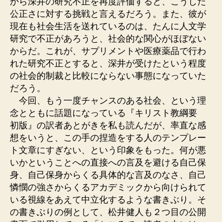
から深井の研究不正を再度評価すると、こうした
公正さに対する挑戦と言えるだろう。また、彼が
現在も社会生活を送れているのは、たんに人文学
研究で不正があろうと、社会的な関心がほぼない
からだ。これが、サプリメントや医療薬品で行わ
れた研究不正とすると、深井が受けたという程度
の社会的制裁と比較にならない事態になっていた
だろう。
今回、もう一度チャンスのある社会、という理
念とともに話題になっている『キリスト教綱要
初版』の訳者あとがきを私も読んだが、率直な感
想をいうと、この手の捏造をする人のテンプレー
ト文章にすぎない、という印象をもった。何が悪
いかということへの直接への言及を避ける自己保
身、自己保身からくる具体的な言及のなさ、自己
憐憫の強さからくるアカデミックから向けられて
いる視線をあえて中立化するような書きぶり。そ
の書きぶりの例として、松井健人も２つ目の公開