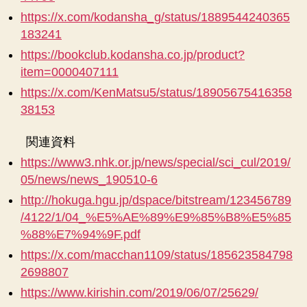
https://x.com/kodansha_g/status/1889544240365
183241
https://bookclub.kodansha.co.jp/product?
item=0000407111
https://x.com/KenMatsu5/status/18905675416358
38153
関連資料
https://www3.nhk.or.jp/news/special/sci_cul/2019/
05/news/news_190510-6
http://hokuga.hgu.jp/dspace/bitstream/123456789
/4122/1/04_%E5%AE%89%E9%85%B8%E5%85
%88%E7%94%9F.pdf
https://x.com/macchan1109/status/185623584798
2698807
https://www.kirishin.com/2019/06/07/25629/