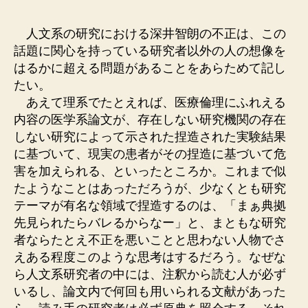
者
日
人文系の研究における深井智朗の不正は、この
話題に関心を持っている研究者以外の人の想像を
はるかに超える問題があることをあらためて記し
たい。
あえて理系でたとえれば、医療倫理にふれえる
内容の医学系論文が、存在しない研究機関の存在
しない研究によって示された捏造された実験結果
に基づいて、現実の患者がその捏造に基づいて危
害を加えられる、といったところか。これまで似
たようなことはあっただろうが、少なくとも研究
テーマが有名な領域で捏造するのは、「まぁ典拠
先見られたらバレるからなー」と、まともな研究
者ならたとえ不正を悪いことと思わない人物でさ
えある程度このような思考はするだろう。なぜな
ら人文系研究者の中には、注釈から読む人が必ず
いるし、論文内で何回も用いられる文献があった