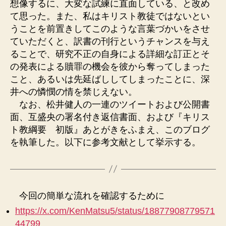
想像するに、大変な試練に直面している、と改め
て思った。また、私はキリスト教徒ではないとい
うことを前置きしてこのような言葉づかいをさせ
ていただくと、訳書の刊行というチャンスを与え
ることで、研究不正の自身による詳細な訂正とそ
の発表による贖罪の機会を彼から奪ってしまった
こと、あるいは先延ばししてしまったことに、深
井への憐憫の情を禁じえない。
なお、松井健人の一連のツイートおよび公開書
面、互盛央の署名付き返信書面、および『キリス
ト教綱要 初版』あとがきをふまえ、このブログ
を執筆した。以下に参考文献として挙示する。
今回の簡単な流れを確認するために
https://x.com/KenMatsu5/status/18877908779571
44799