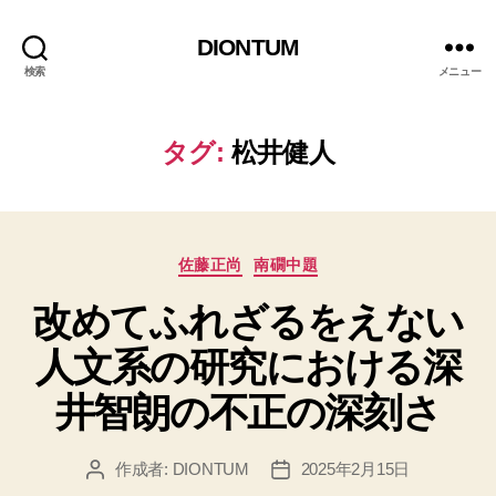
DIONTUM
検索
メニュー
タグ:
松井健人
カ
佐藤正尚
南礀中題
テ
改めてふれざるをえない
ゴ
リ
人文系の研究における深
ー
井智朗の不正の深刻さ
作成者:
DIONTUM
2025年2月15日
投
投
稿
稿