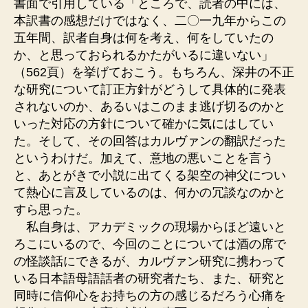
書面で引用している「ところで、読者の中には、
本訳書の感想だけではなく、二〇一九年からこの
五年間、訳者自身は何を考え、何をしていたの
か、と思っておられるかたがいるに違いない」
（562頁）を挙げておこう。もちろん、深井の不正
な研究について訂正方針がどうして具体的に発表
されないのか、あるいはこのまま逃げ切るのかと
いった対応の方針について確かに気にはしてい
た。そして、その回答はカルヴァンの翻訳だった
というわけだ。加えて、意地の悪いことを言う
と、あとがきで小説に出てくる架空の神父につい
て熱心に言及しているのは、何かの冗談なのかと
すら思った。
私自身は、アカデミックの現場からほど遠いと
ろこにいるので、今回のことについては酒の席で
の怪談話にできるが、カルヴァン研究に携わって
いる日本語母語話者の研究者たち、また、研究と
同時に信仰心をお持ちの方の感じるだろう心痛を