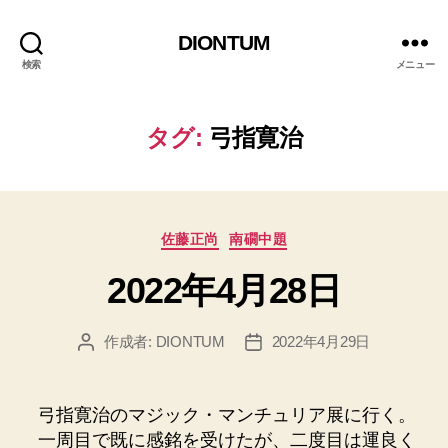
DIONTUM
検索
メニュー
タグ:
弓指寛治
カ
佐藤正尚
南礀中題
テ
2022年4月28日
ゴ
リ
ー
作成者:
DIONTUM
2022年4月29日
投
投
稿
稿
者
日
弓指寛治のマジック・マンチュリア展に行く。
一周目で既に感銘を受けたが、二度目は運良く