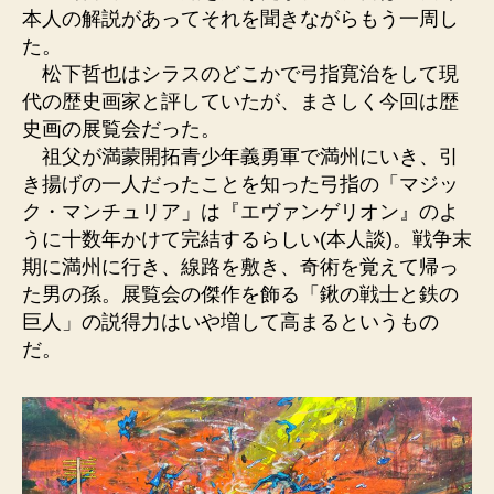
本人の解説があってそれを聞きながらもう一周し
た。
松下哲也はシラスのどこかで弓指寛治をして現
代の歴史画家と評していたが、まさしく今回は歴
史画の展覧会だった。
祖父が満蒙開拓青少年義勇軍で満州にいき、引
き揚げの一人だったことを知った弓指の「マジッ
ク・マンチュリア」は『エヴァンゲリオン』のよ
うに十数年かけて完結するらしい(本人談)。戦争末
期に満州に行き、線路を敷き、奇術を覚えて帰っ
た男の孫。展覧会の傑作を飾る「鍬の戦士と鉄の
巨人」の説得力はいや増して高まるというもの
だ。