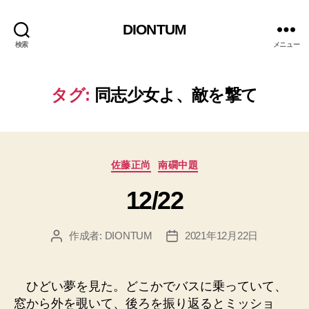
DIONTUM
検索
メニュー
タグ:
同志少女よ、敵を撃て
カ
佐藤正尚
南礀中題
テ
12/22
ゴ
リ
ー
作成者:
DIONTUM
2021年12月22日
投
投
稿
稿
者
日
ひどい夢を見た。どこかでバスに乗っていて、
窓から外を覗いて、後ろを振り返るとミッショ