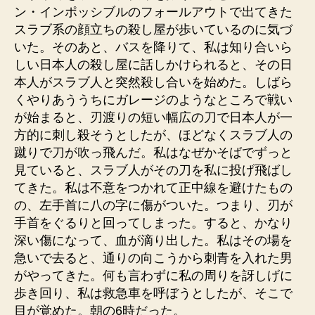
ン・インポッシブルのフォールアウトで出てきた
スラブ系の顔立ちの殺し屋が歩いているのに気づ
いた。そのあと、バスを降りて、私は知り合いら
しい日本人の殺し屋に話しかけられると、その日
本人がスラブ人と突然殺し合いを始めた。しばら
くやりあううちにガレージのようなところで戦い
が始まると、刃渡りの短い幅広の刀で日本人が一
方的に刺し殺そうとしたが、ほどなくスラブ人の
蹴りで刀が吹っ飛んだ。私はなぜかそばでずっと
見ていると、スラブ人がその刀を私に投げ飛ばし
てきた。私は不意をつかれて正中線を避けたもの
の、左手首に八の字に傷がついた。つまり、刃が
手首をぐるりと回ってしまった。すると、かなり
深い傷になって、血が滴り出した。私はその場を
急いで去ると、通りの向こうから刺青を入れた男
がやってきた。何も言わずに私の周りを訝しげに
歩き回り、私は救急車を呼ぼうとしたが、そこで
目が覚めた。朝の6時だった。