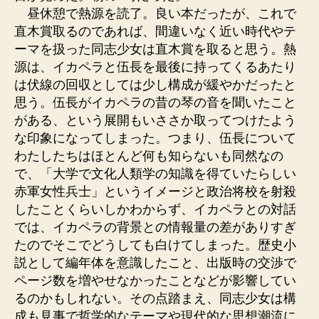
昼休憩で熱源を読了。良い本だったが、これで
直木賞取るのであれば、間違いなく近い時代やテ
ーマを扱った同志少女は直木賞を取ると思う。熱
源は、イカペラと伍長を最後に持ってくるあたり
は伏線の回収としては少し構成が緩やかだったと
思う。伍長がイカペラの昔の琴の音を聞いたこと
がある、という展開もいささか取ってつけたよう
な印象になってしまった。つまり、伍長について
わたしたちはほとんど何も知らないも同然なの
で、「大学で文化人類学の知識を得ていたらしい
赤軍女性兵士」というイメージと政治将校を射殺
したことくらいしかわからず、イカペラとの対話
では、イカペラの背景との情報量の差がありすぎ
たのでそこでどうしても白けてしまった。歴史小
説として編年体を意識したこと、出版時の交渉で
ページ数を増やせなかったことなどが影響してい
るのかもしれない。その点踏まえ、同志少女は構
成も見事で哲学的なテーマや現代的な思想潮流に