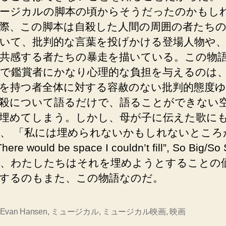
ージカルの脚本の頃からそうだったのかもし
際、この脚本は自殺した人間の周囲の者たちの
いて、批判的な言葉を投げかける登場人物や
共感する者たちの暴走を描いている。この物
で鑑賞者にかなり心理的な負担を与えるのは
を持つ者全体に対する容赦のない批判的態度
殺について語るだけで、語ることができない
埋めてしまう。しかし、母が子に伝えた歌に
、 「私には埋められないかもしれないところ
ere would be space I couldn’t fill”, So Big/So 
、わたしたちはそれを埋めようとすることの
するのもまた、この物語なのだ。
 Evan Hansen
,
ミュージカル
,
ミュージカル映画
,
映画