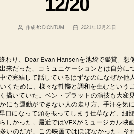
12/20
ー
作成者:
DIONTUM
2021年12月21日
投
投
稿
稿
者
日
終わり、Dear Evan Hansenを池袋で鑑賞。想
出来だった。コミュニケーションとは自分に
中で完結して話しているはずなのになぜか他
いくために、様々な軋轢と調和を生むという
く描いていた。ベン・プラットの演技も大変
かにも運動ができない人の走り方、手汗を気
早口になって頭を振ってしまう仕草など、細
らしかった。最近ではVFXがミュージカル映
多いのだが、この映画ではほぼなかった。そ