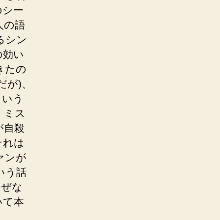
のシー
人の語
るシン
の効い
きたの
だが)、
という
くミス
が自殺
それは
ァンが
いう話
なぜな
いて本