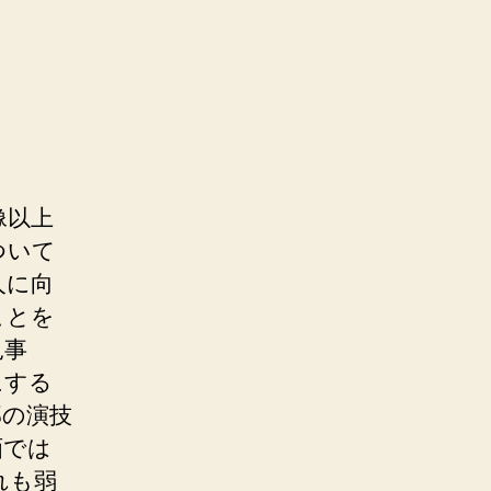
像以上
ついて
人に向
ことを
見事
にする
部の演技
画では
れも弱