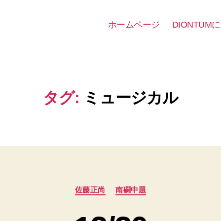
ホームページ
DIONTUM
タグ:
ミュージカル
カ
佐藤正尚
南礀中題
テ
ゴ
リ