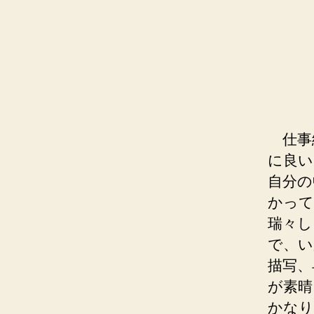
仕事
に良い
自分の
かって
瑞々し
で、い
描写、
が素晴
かなり