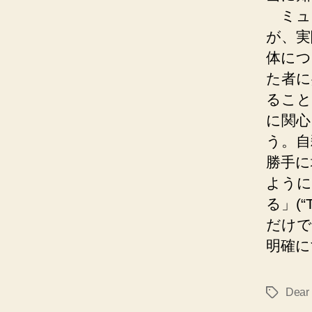
ミュ
が、実
体につ
た者に
ること
に関心
う。自
勝手に
ように
る」(“Th
だけで
明確に
Dear
タ
グ