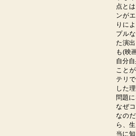
点とは
ンがエ
りによ
プルな
た演出
も(映
自分自
ことが
テリで
した理
問題に
なぜコ
なのだ
ら、生
当に知