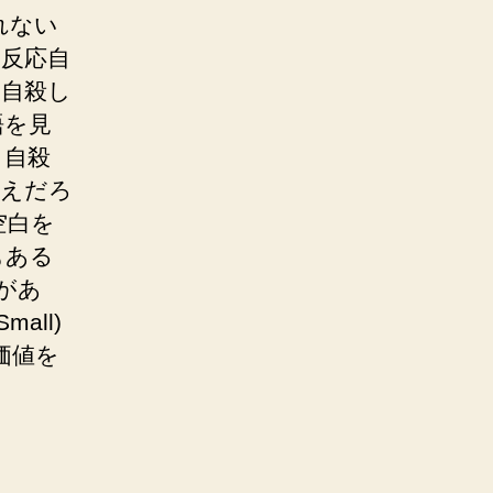
れない
反応自
、自殺し
語を見
、自殺
ゆえだろ
空白を
もある
があ
Small)
価値を