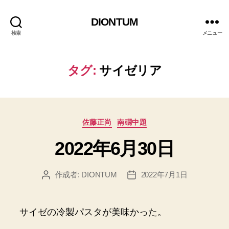
DIONTUM
検索
メニュー
タグ:
サイゼリア
カ
佐藤正尚
南礀中題
テ
2022年6月30日
ゴ
リ
ー
作成者:
DIONTUM
2022年7月1日
投
投
稿
稿
者
日
サイゼの冷製パスタが美味かった。