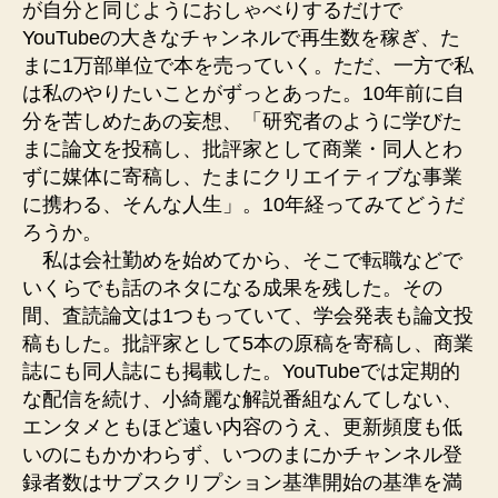
が自分と同じようにおしゃべりするだけで
YouTubeの大きなチャンネルで再生数を稼ぎ、た
まに1万部単位で本を売っていく。ただ、一方で私
は私のやりたいことがずっとあった。10年前に自
分を苦しめたあの妄想、「研究者のように学びた
まに論文を投稿し、批評家として商業・同人とわ
ずに媒体に寄稿し、たまにクリエイティブな事業
に携わる、そんな人生」。10年経ってみてどうだ
ろうか。
私は会社勤めを始めてから、そこで転職などで
いくらでも話のネタになる成果を残した。その
間、査読論文は1つもっていて、学会発表も論文投
稿もした。批評家として5本の原稿を寄稿し、商業
誌にも同人誌にも掲載した。YouTubeでは定期的
な配信を続け、小綺麗な解説番組なんてしない、
エンタメともほど遠い内容のうえ、更新頻度も低
いのにもかかわらず、いつのまにかチャンネル登
録者数はサブスクリプション基準開始の基準を満