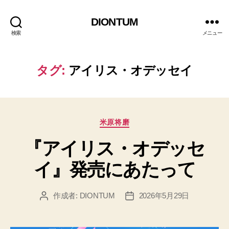
DIONTUM
検索
メニュー
タグ:
アイリス・オデッセイ
カ
米原将磨
テ
『アイリス・オデッセ
ゴ
リ
イ』発売にあたって
ー
作成者:
DIONTUM
2026年5月29日
投
投
稿
稿
者
日