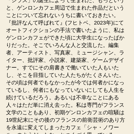
「シラス」の誕生によって生まれた、もっという
と、ゲンロンカフェ周辺で生まれた作品だという
ことについて忘れないうちに書いておきたい。
『批評なんて呼ばれて』(フヒトベ、2023年)にて
オートフィクションの手法で書いたように、私は
ゲンロンカフェができた頃に大学生になったばか
りだった。そこでいろんな人と交流した。編集
者、アーティスト、写真家、ミュージシャン、ラ
イター、批評家、小説家、建築家、ゲームデザイ
ナー。すでにその肩書きで働いていた人もいた
し、そこを目指していた人たちがたくさんいた。
その頃は何者でもなかったが今では何者かになっ
ているし、何者にもなっていないにしても人生を
続けているだろう。あるいは不幸なことにある
人々はただ単に消え去った。私は専門がフランス
文学のこともあり、初期ゲンロンカフェの喧騒は
19世紀末にその後のフランスの前衛芸術のあり方
を永遠に変えてしまったカフェ「シャ・ノワー