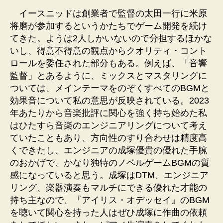
イースニッドは創業者で監督の太田一行に米原
将磨が参加するというかたちでゲーム開発を続け
てきた。ようは2人しかいないので分担するほかな
いし、得意不得意の観点からクオリティ・コント
ロールを委任された部分もある。例えば、「音響
監督」とあるように、ミックスとマスタリングに
ついては、メインテーマをのぞくすべてのBGMと
効果音について私の意思が反映されている。2023
年あたりから音楽批評に関心を強く持ち始めた私
はひたすら音楽のエンジニアリングについて考え
ていたこともあり、方向性のすり合わせは精度高
くできたし、エンジニアの成塚優貴の優れた手腕
のおかげで、かなり独特のノベルゲームBGMの質
感になっていると思う。成塚はDTM、エンジニア
リング、楽器演奏もマルチにできる優れた才能の
持ち主なので、『アイリス・オデッセイ』のBGM
を聴いて関心を持った人はぜひ成塚に作曲の依頼