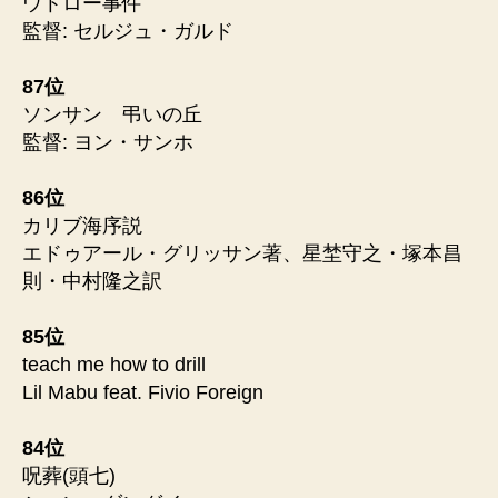
ウトロー事件
監督: セルジュ・ガルド
87位
ソンサン 弔いの丘
監督: ヨン・サンホ
86位
カリブ海序説
エドゥアール・グリッサン著、星埜守之・塚本昌
則・中村隆之訳
85位
teach me how to drill
Lil Mabu feat. Fivio Foreign
84位
呪葬(頭七)