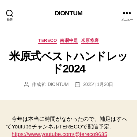
DIONTUM
検索
メニュー
カ
TERECO
南礀中題
米原将磨
テ
米原式ベストハンドレッ
ゴ
リ
ド2024
ー
作成者:
DIONTUM
2025年1月20日
投
投
稿
稿
者
日
今年は本当に時間がなかったので、補足はすべ
てYoutubeチャンネルTERECOで配信予定。
https://www.youtube.com/@tereco9635