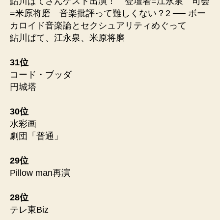
鮎川ぱてさんゲスト出演！ 登壇者=江永泉 司会
=米原将磨 音楽批評って難しくない？2 ── ボー
カロイド音楽論とセクシュアリティめぐって
鮎川ぱて、江永泉、米原将磨
31位
コード・ブッダ
円城塔
30位
水彩画
劇団「普通」
29位
Pillow man再演
28位
テレ東Biz