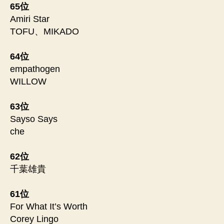
65位
Amiri Star
TOFU、MIKADO
64位
empathogen
WILLOW
63位
Sayso Says
che
62位
千葉雄貴
61位
For What It’s Worth
Corey Lingo