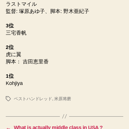
ラストマイル
監督: 塚原あゆ子、脚本: 野木亜紀子
3位
三宅香帆
2位
虎に翼
脚本： 吉田恵里香
1位
Kohjiya
ベストハンドレッド
,
米原将磨
タ
グ
←
What is actually middle class in USA ?