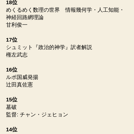
18位
めくるめく数理の世界 情報幾何学・人工知能・
神経回路網理論
甘利俊一
17位
シュミット『政治的神学』訳者解説
権左武志
16位
ルポ国威発揚
辻田真佐憲
15位
墓破
監督: チャン・ジェヒョン
14位