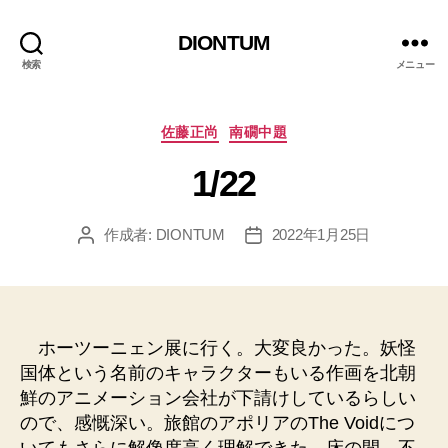
DIONTUM
検索
メニュー
カ
佐藤正尚
南礀中題
テ
1/22
ゴ
リ
ー
作成者:
DIONTUM
2022年1月25日
投
投
稿
稿
者
日
ホーツーニェン展に行く。大変良かった。妖怪
国体という名前のキャラクターもいる作画を北朝
鮮のアニメーション会社が下請けしているらしい
ので、感慨深い。旅館のアポリアのThe Voidにつ
いてもさらに解像度高く理解できた。床の間、不