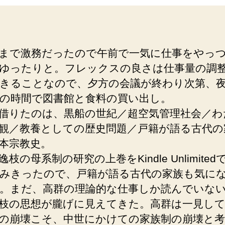
まで激務だったので午前で一気に仕事をやっ
ゆったりと。フレックスの良さは仕事量の調
きることなので、夕方の会議が終わり次第、
の時間で図書館と食料の買い出し。
借りたのは、黒船の世紀／超空気管理社会／わ
観／教養としての歴史問題／戸籍が語る古代の
本宗教史。
逸枝の母系制の研究の上巻をKindle Unlimite
みきったので、戸籍が語る古代の家族も気に
。まだ、高群の理論的な仕事しか読んでいな
枝の思想が朧げに見えてきた。高群は一見して
の崩壊こそ、中世にかけての家族制の崩壊と