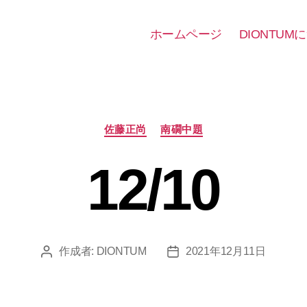
ホームページ
DIONTUM
カ
佐藤正尚
南礀中題
テ
ゴ
12/10
リ
ー
作成者:
DIONTUM
2021年12月11日
投
投
稿
稿
者
日