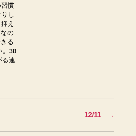
の習慣
なりし
を抑え
質なの
できる
。38
がる連
12/11
→