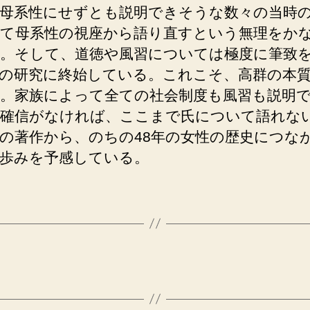
母系性にせずとも説明できそうな数々の当時
て母系性の視座から語り直すという無理をか
。そして、道徳や風習については極度に筆致
の研究に終始している。これこそ、高群の本
。家族によって全ての社会制度も風習も説明
確信がなければ、ここまで氏について語れない
の著作から、のちの48年の女性の歴史につな
歩みを予感している。