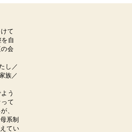
つけて
整を自
夜の会
たし／
家族／
dでよう
なって
いが、
母系制
考えてい