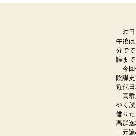
昨日
午後は
分でで
議まで
今回
陰謀史
近代日
高群
やく読
借りた
高群逸
一元論