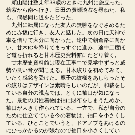
頼山陽は数え年38歳のときに九州に旅立った。
筑紫から南へ行き、日田の廣瀬淡窓を尋ねた。私
も、偶然同じ道をたどった。
九州に転属になった友人の無聊をなぐさめるた
めに赤坂に行き、友人と話した。次の日に天神で
車を借りて大分に向かった。途中で朝倉路に向か
い、甘木ICを降りてまっすぐに進み、途中二度ほ
ど道を折れると甘木歴史資料館にたどり着く。
甘木歴史資料館は現在工事中で見学中ずっと威
勢の良い音が聞こえる。甘木絞りを初めてみて、
いたく感銘を受けた。鹿子の紋様をあしらったそ
の絞りはデザインは素晴らしいのだが、和裁をし
ている自分の視点では、とくに袖口が気になっ
た。最近の男性着物は袖に財布をしまうためか、
袖口が大きく作られている。一方で、私が自分の
ために仕立てている今の着物は、袖口を小さくし
ている。ひとことでいうと、ドアノブをあけるの
にひっかかるのが嫌なので袖口を小さくしてい