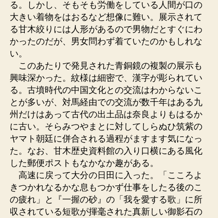
る。しかし、そもそも労働をしている人間が口の
大きい着物をはおるなど想像に難い。展示されて
る甘木絞りには人形があるので男物だとすぐにわ
かったのだが、男女問わず着ていたのかもしれな
い。
このあたりで発見された青銅鏡の複製の展示も
興味深かった。紋様は細密で、漢字が彫られてい
る。古墳時代の中国文化との交流はわからないこ
とが多いが、対馬経由での交流が数千年はある九
州だけはあって古代の出土品は奈良よりもはるか
に古い。そらみつやまとに対してしらぬひ筑紫の
ヤマト朝廷に併合される過程がますます気になっ
た。なお、甘木歴史資料館の入り口横にある風化
した郵便ポストもなかなか趣がある。
高速に戻って大分の日田に入った。「こころよ
きつかれなるかな息もつかず仕事をしたる後のこ
の疲れ」と『一握の砂』の「我を愛する歌」に所
収されている短歌が揮毫された真新しい御影石の