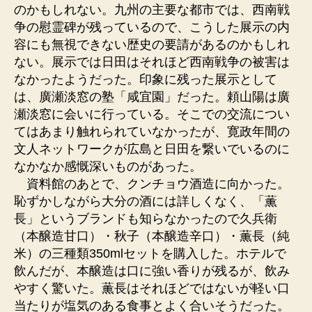
のかもしれない。九州の主要な都市では、西南戦
争の慰霊碑が残っているので、こうした展示の内
容にも無視できない歴史の要請があるのかもしれ
ない。展示では日田はそれほど西南戦争の被害は
なかったようだった。印象に残った展示として
は、廣瀬淡窓の塾「咸宜園」だった。頼山陽は廣
瀬淡窓に会いに行っている。そこでの交流につい
てはあまり触れられていなかったが、寛政年間の
文人ネットワークが広島と日田を繋いでいるのに
なかなか感慨深いものがあった。
資料館のあとで、クンチョウ酒造に向かった。
恥ずかしながら大分の酒には詳しくなく、「薫
長」というブランドも知らなかったので久兵衛
（本醸造甘口）・秋子（本醸造辛口）・薫長（純
米）の三種類350mlセットを購入した。ホテルで
飲んだが、本醸造は口に強い香りが残るが、飲み
やすく驚いた。薫長はそれほどではないが軽い口
当たりが塩気のある食事とよく合いそうだった。