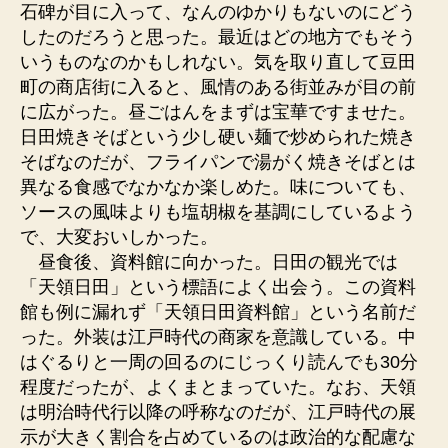
石碑が目に入って、なんのゆかりもないのにどう
したのだろうと思った。最近はどの地方でもそう
いうものなのかもしれない。気を取り直して豆田
町の商店街に入ると、風情のある街並みが目の前
に広がった。昼ごはんをまずは宝華ですませた。
日田焼きそばという少し硬い麺で炒められた焼き
そばなのだが、フライパンで湯がく焼きそばとは
異なる食感でなかなか楽しめた。味についても、
ソースの風味よりも塩胡椒を基調にしているよう
で、大変おいしかった。
昼食後、資料館に向かった。日田の観光では
「天領日田」という標語によく出会う。この資料
館も例に漏れず「天領日田資料館」という名前だ
った。外装は江戸時代の商家を意識している。中
はぐるりと一周の回るのにじっくり読んでも30分
程度だったが、よくまとまっていた。なお、天領
は明治時代行以降の呼称なのだが、江戸時代の展
示が大きく割合を占めているのは政治的な配慮な