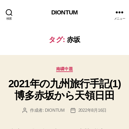
DIONTUM
検索
メニュー
タグ:
赤坂
カ
南礀中題
テ
2021年の九州旅行手記(1)
ゴ
リ
博多赤坂から天領日田
ー
作成者:
DIONTUM
2022年8月16日
投
投
稿
稿
者
日