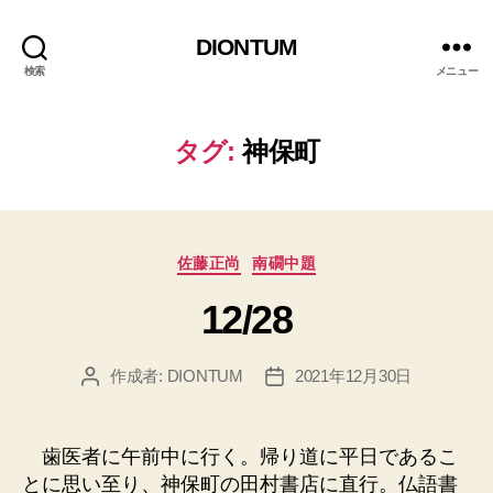
DIONTUM
検索
メニュー
タグ:
神保町
カ
佐藤正尚
南礀中題
テ
12/28
ゴ
リ
ー
作成者:
DIONTUM
2021年12月30日
投
投
稿
稿
者
日
歯医者に午前中に行く。帰り道に平日であるこ
とに思い至り、神保町の田村書店に直行。仏語書