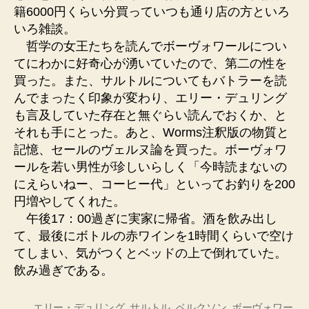
籍6000円くらい分買っていつも通り店の方といろ
いろ雑談。
哲学の女王たちを読んでボーヴォワールについ
てにわかに好奇心が湧いていたので、第二の性を
買った。また、サルトルについてもバトラーを読
んでまったく印象が変わり、エリー・デュリング
も言及していた存在と無ぐらい読んでおくか、と
それも手にとった。あと、Worms注釈版の物質と
記憶、セールのヴェルヌ論を買った。ボーヴォワ
ールを若い男性が珍しいらしく「今時読まないの
にえらいねー、コーヒー代」といってお釣りを200
円増やしてくれた。
午後17：00過ぎに実家に帰省。酒を飲み出し
て、最後にボトルの赤ワインを1時間くらいで空け
てしまい、気がつくとベッドの上で倒れていた。
飲み過ぎである。
エリー・デュリング
,
サルトル
,
ベルクソン
,
ボーヴォワー