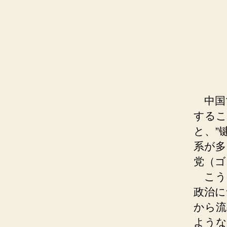
中国
するこ
と、”
系が多
党（ゴ
こう
政治に
から流
ような