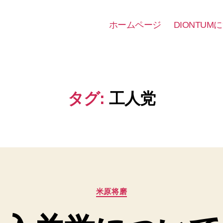
ホームページ
DIONTUM
タグ:
工人党
カ
米原将磨
テ
ゴ
リ