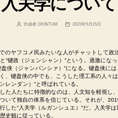
入关学について
ー
作成者:
DIONTUM
2023年5月15日
投
投
稿
稿
者
日
でのヤフコメ民みたいな人がチャットして政
と”键政（ジェンシャン）”という。過激にな
键盘侠（ジャンパンシァ）”になる。键盘侠には
く、键盘侠の中でも、こうした理工系の人々は
ンレンダン）”と呼ばれている。
した人たちに特徴的なのは、人文知を軽視し
ついて独自の体系を信じている。それが、201
行した”入关学（ルガンシュエ）”だ。入关学は
歴史観に従っている。