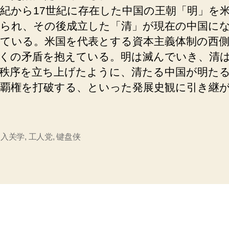
世紀から17世紀に存在した中国の王朝「明」を
られ、その後成立した「清」が現在の中国に
ている。米国を代表とする資本主義体制の西
くの矛盾を抱えている。明は滅んでいき、清
秩序を立ち上げたように、清たる中国が明た
覇権を打破する、といった発展史観に引き継
,
入关学
,
工人党
,
键盘侠