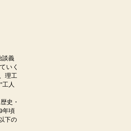
治談義
っていく
、理工
”工人
、歴史・
9年頃
以下の