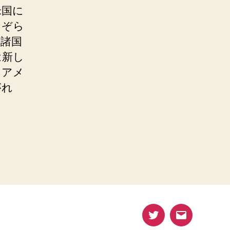
米国に
なぞら
側諸国
は新し
るアメ
がれ
Twitter
メ