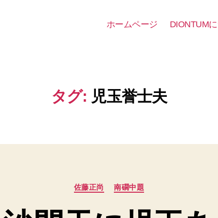
ホームページ
DIONTUM
タグ:
児玉誉士夫
カ
佐藤正尚
南礀中題
テ
ゴ
リ