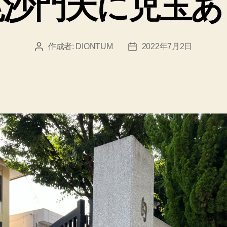
毘沙門天に児玉あ
ー
作成者:
DIONTUM
2022年7月2日
投
投
稿
稿
者
日