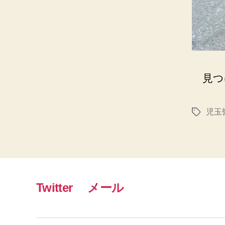
見つ
児玉
タ
グ
Twitter
メール