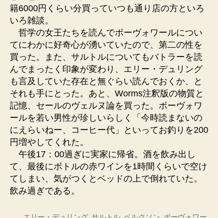
籍6000円くらい分買っていつも通り店の方といろ
いろ雑談。
哲学の女王たちを読んでボーヴォワールについ
てにわかに好奇心が湧いていたので、第二の性を
買った。また、サルトルについてもバトラーを読
んでまったく印象が変わり、エリー・デュリング
も言及していた存在と無ぐらい読んでおくか、と
それも手にとった。あと、Worms注釈版の物質と
記憶、セールのヴェルヌ論を買った。ボーヴォワ
ールを若い男性が珍しいらしく「今時読まないの
にえらいねー、コーヒー代」といってお釣りを200
円増やしてくれた。
午後17：00過ぎに実家に帰省。酒を飲み出し
て、最後にボトルの赤ワインを1時間くらいで空け
てしまい、気がつくとベッドの上で倒れていた。
飲み過ぎである。
エリー・デュリング
,
サルトル
,
ベルクソン
,
ボーヴォワー