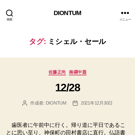
DIONTUM
検索
メニュー
タグ:
ミシェル・セール
カ
佐藤正尚
南礀中題
テ
12/28
ゴ
リ
ー
作成者:
DIONTUM
2021年12月30日
投
投
稿
稿
者
日
歯医者に午前中に行く。帰り道に平日であるこ
とに思い至り、神保町の田村書店に直行。仏語書