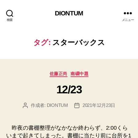
DIONTUM
検索
メニュー
タグ:
スターバックス
カ
佐藤正尚
南礀中題
テ
12/23
ゴ
リ
ー
作成者:
DIONTUM
2021年12月23日
投
投
稿
稿
者
日
昨夜の書棚整理がなかなか終わらず、2:00くら
いまで起きてしまった。書棚に当たり前に台所を1