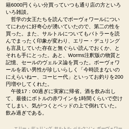
籍6000円くらい分買っていつも通り店の方といろ
いろ雑談。
哲学の女王たちを読んでボーヴォワールについ
てにわかに好奇心が湧いていたので、第二の性を
買った。また、サルトルについてもバトラーを読
んでまったく印象が変わり、エリー・デュリング
も言及していた存在と無ぐらい読んでおくか、と
それも手にとった。あと、Worms注釈版の物質と
記憶、セールのヴェルヌ論を買った。ボーヴォワ
ールを若い男性が珍しいらしく「今時読まないの
にえらいねー、コーヒー代」といってお釣りを200
円増やしてくれた。
午後17：00過ぎに実家に帰省。酒を飲み出し
て、最後にボトルの赤ワインを1時間くらいで空け
てしまい、気がつくとベッドの上で倒れていた。
飲み過ぎである。
エリー・デュリング
,
サルトル
,
ベルクソン
,
ボーヴォワー