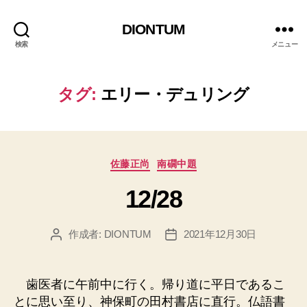
DIONTUM
検索
メニュー
タグ:
エリー・デュリング
カ
佐藤正尚
南礀中題
テ
12/28
ゴ
リ
ー
作成者:
DIONTUM
2021年12月30日
投
投
稿
稿
者
日
歯医者に午前中に行く。帰り道に平日であるこ
とに思い至り、神保町の田村書店に直行。仏語書