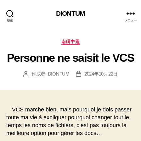
DIONTUM
検索
メニュー
カ
南礀中題
テ
Personne ne saisit le VCS
ゴ
リ
ー
作成者:
DIONTUM
2024年10月22日
投
投
稿
稿
者
日
VCS marche bien, mais pourquoi je dois passer
toute ma vie à expliquer pourquoi changer tout le
temps les noms de fichiers, c’est pas toujours la
meilleure option pour gérer les docs…