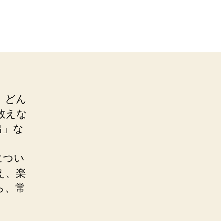
、どん
数えな
出」な
につい
え、楽
ら、常