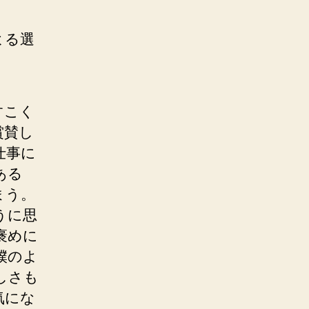
よる選
すこく
賞賛し
仕事に
ある
まう。
うに思
褒めに
僕のよ
しさも
気にな