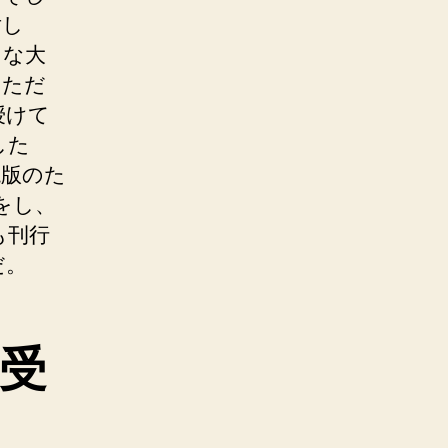
対し
名な大
いただ
授けて
した
絶版のた
をし、
も刊行
だ。
受