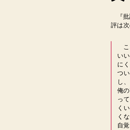
『批
評は次
こ
いい
にく
つい
し、
俺の
って
くい
くな
自覚