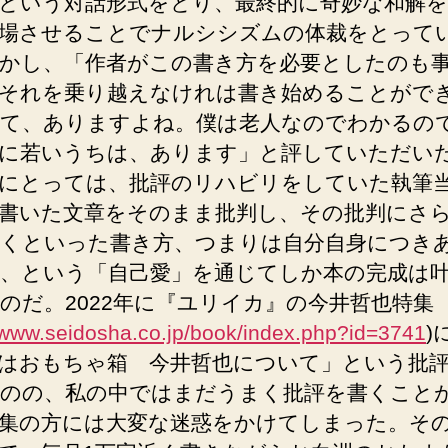
という対話形式をとり、最終的に奇妙な和解
場させることでナルシシズムの体裁をとって
かし、「作者がこの書き方を必要としたのも
それを乗り越えなけれは書き始めることがで
て、ありますよね。僕は老人なのでわかるの
に若いうちは、あります」と評していただい
にとっては、批評のリハビリをしていた執筆
書いた文章をそのまま批判し、その批判にさ
くといった書き方、つまりは自分自身につき
、という「自己愛」を通じてしか本の完成は
のだ。2022年に『ユリイカ』の今井哲也特集
//www.seidosha.co.jp/book/index.php?id=3741
)
はおもちゃ箱 今井哲也について」という批
のの、私の中ではまだうまく批評を書くこと
集の方には大変な迷惑をかけてしまった。そ