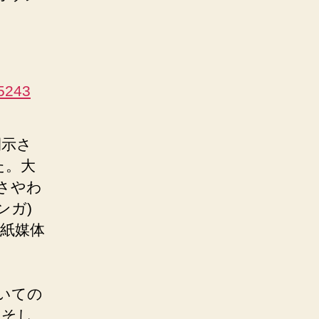
05243
開示さ
た。大
さやわ
ンガ)
紙媒体
」
いての
。そし