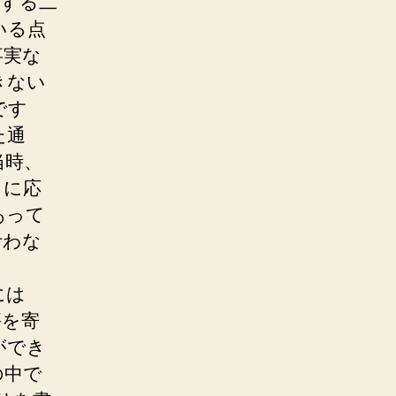
をする二
いる点
事実な
きない
です
た通
当時、
らに応
あって
叶わな
には
評を寄
ができ
の中で