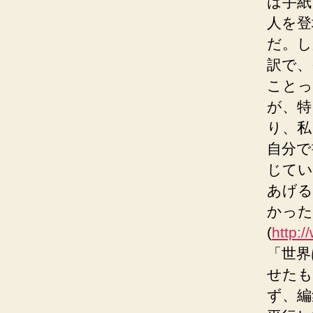
は手紙
人を登
だ。し
訳で、
ことっ
が、特
り、私
自分で
じてい
あげる
かった
(
http:
「世界
せたも
ず、編