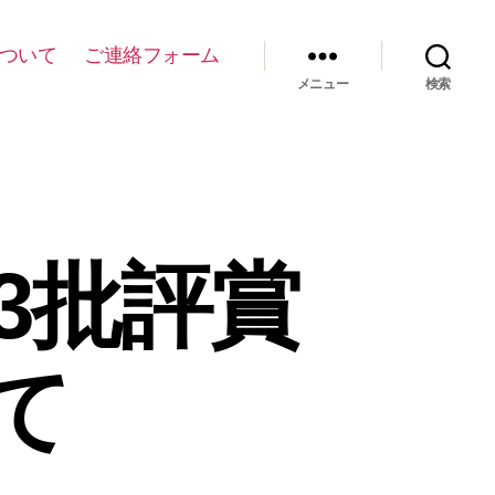
について
ご連絡フォーム
メニュー
検索
3批評賞
て