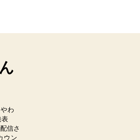
ん
さやわ
発表
て配信さ
カウン