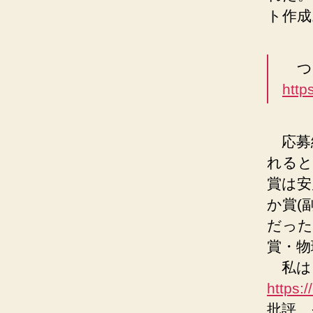
ト作成
つ
http
応募
れると
賞は安
か賞(
だった
賞・物
私は
https:
批評、