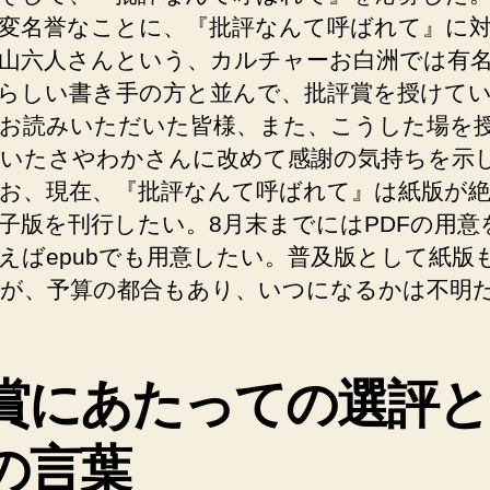
変名誉なことに、『批評なんて呼ばれて』に
山六人さんという、カルチャーお白洲では有
らしい書き手の方と並んで、批評賞を授けて
お読みいただいた皆様、また、こうした場を
いたさやわかさんに改めて感謝の気持ちを示
お、現在、『批評なんて呼ばれて』は紙版が
子版を刊行したい。8月末までにはPDFの用意
えばepubでも用意したい。普及版として紙版
が、予算の都合もあり、いつになるかは不明
賞にあたっての選評と
の言葉