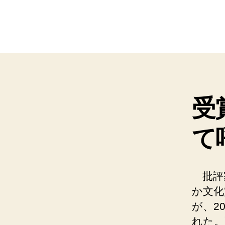
受
て
批評
か文化
が、2
れた。