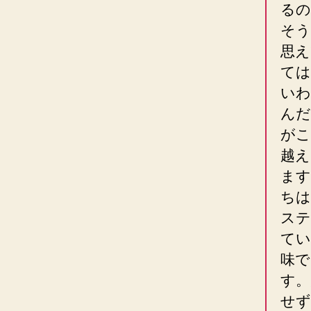
るの
そう
思え
ては
いわ
んだ
がこ
越え
ます
ちは
ステ
てい
味で
す。
せず