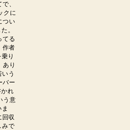
てで、
ックに
につい
した。
ってる
、作者
を乗り
、あり
若いう
ーバー
書かれ
いう意
いま
に回収
しみで