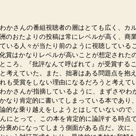
わかさんの番組視聴者の層はとても広く、カ
洲のおたよりの投稿は常にレベルが高く、商
ている人々が当たり前のように視聴している
化賞はかなりレベルが高いことが想定された
ところ、『批評なんて呼ばれて』が受賞する
と考えていた。また、拙著はある問題点を抱
れも受賞をしない理由になるだろうと考えて
わかさんが指摘しているように、まずさやわ
かなり肯定的に書いてしまっている本であり
論的な乗り越えをしようとはしていないので
んにとって、この本を肯定的に論評する時点
分褒めになってしまう側面がある点だ。次に