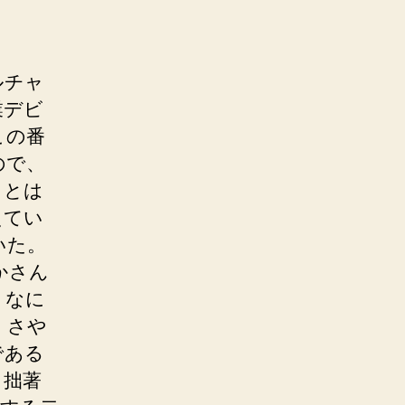
ルチャ
業デビ
この番
ので、
ことは
えてい
いた。
かさん
、なに
、さや
である
、拙著