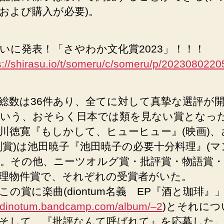
および購入が必要)。
いに発表！「さやわか文化賞2023」！！！
s://shirasu.io/t/someru/c/someru/p/202308022
総数は36件あり、全てに対して真摯な選評が
いう、おそらく日本では類を見ない賞となっ
川徳寛『もしかして、ヒューヒュー』(映画)、
副賞)は池田暁子『池田暁子の必要十分料理』(マ
。その他、ニーツオルグ賞・批評賞・物語賞・
理物件賞で、それぞれの受賞者がいた。
この賞に楽曲(diontum名義 EP『酒と珈琲』
//dinotum.bandcamp.com/album/–2
)とそれにつ
そして、『批評なんて呼ばれて』を応募した