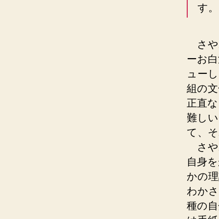
す。
さや
ーお白
ューし
組の文
正直な
難しい
て、そ
さや
自身を
かの理
わかさ
種の自