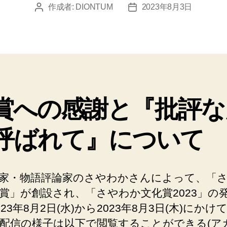
作成者:
DIONTUM
2023年8月3日
投
投
稿
稿
者
日
賞への感謝と『批評な
呼ばれて』について
家・物語評論家のさやわかさんによって、「
賞」が創設され、「さやわか文化賞2023」の
023年8月2日(水)から2023年8月3日(木)にかけ
配信の様子は以下で閲覧することができる(ア