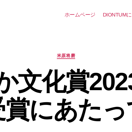
ホームページ
DIONTUM
カ
米原将磨
テ
ゴ
か文化賞202
リ
ー
受賞にあたっ